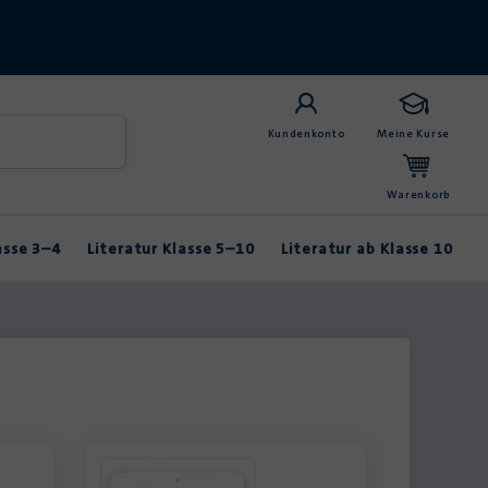
Kundenkonto
Meine Kurse
Warenkorb
asse 3–4
Literatur Klasse 5–10
Literatur ab Klasse 10
Anybook
Balladen & Lyrik
Fabeln & Märchen