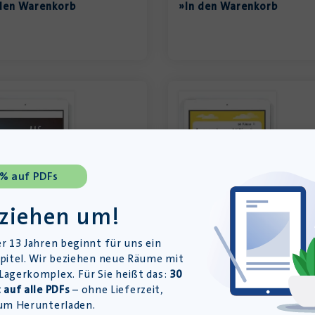
den Warenkorb
»In den Warenkorb
 % auf PDFs
 ziehen um!
r 13 Jahren beginnt für uns ein
die Welt uns gehörte –
Ansprache an Millionäre v
pitel. Wir beziehen neue Räume mit
lerarbeitsheft für Deutsch
Erich Kästner – Gedichtan
Zweitsprache (DaZ) inkl.
– PDF
agerkomplex. Für Sie heißt das:
30
ngen – Klassenlizenz PDF
 auf alle PDFs
– ohne Lieferzeit,
Download-Produkt
load-Produkt
um Herunterladen.
1,99
€