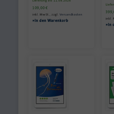
Lieferung bis 11.08.2026
Liefe
109,00
€
399
inkl. MwSt., zzgl.
Versandkosten
inkl.
»In den Warenkorb
»In 