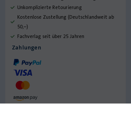
Unkomplizierte Retourierung
Kostenlose Zustellung (Deutschlandweit ab
50,–)
Fachverlag seit über 25 Jahren
Zahlungen
Impressum
AGB
Datenschutz