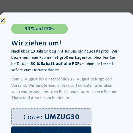
30 % auf PDFs
Wir ziehen um!
Nach über 13 Jahren beginnt für uns ein neues Kapitel. Wir
beziehen neue Räume mit großem Lagerkomplex. Für Sie
heißt das:
30 % Rabatt auf alle PDFs
– ohne Lieferzeit,
sofort zum Herunterladen.
Vom 1. August bis einschließlich 17. August erfolgt kein
Versand. Wir empfehlen, unsere Unterrichtsmaterialien
Die Weimarer Republik – Sozialgeschichte, Kunst und
währenddessen über den Buchhandel oder unsere Partner
Kultur – PDF
Thalia und Amazon zu beziehen.
Lieferung bis 13.08.2026
1,99
€
Code:
UMZUG30
inkl. MwSt., zzgl.
Versandkosten
»In den Warenkorb