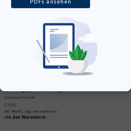
PDFs ansehen
Erich Kästners Gedichte verstehen – Methodische
Anleitung zur Gedichtanalyse – PDF
Download-Produkt
1,99
€
inkl. MwSt., zzgl.
Versandkosten
»In den Warenkorb