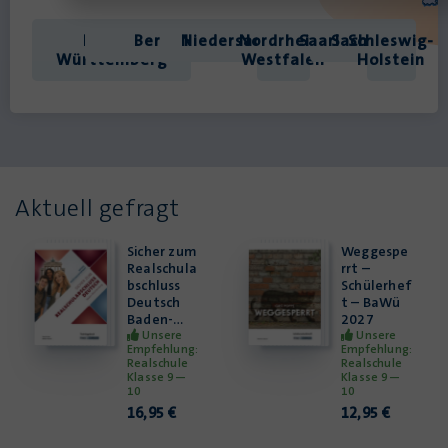
Aktuell gefragt
Sicher zum
Weggespe
Realschula
rrt –
bschluss
Schülerhef
Deutsch
t – BaWü
Baden-
2027
Württemb
Unsere
Unsere
Empfehlung:
Empfehlung:
erg neues
Realschule
Realschule
Prüfungsf
Klasse 9—
Klasse 9—
ormat
10
10
2027 –
16,95
€
12,95
€
Trainingsb
uch mit
Lösungen
Sicher zum
Der Sonne
Hauptschu
nach –