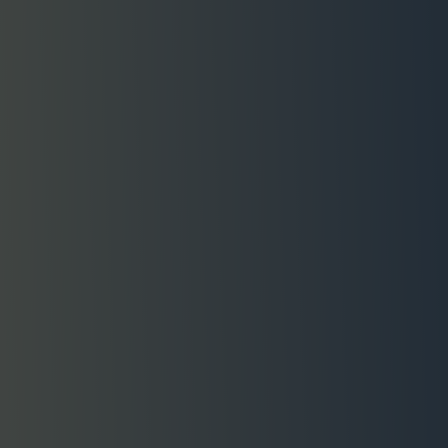
Wir ziehen um!
Nach über 13 Jahren beginnt für uns ein neues Kapitel. 
beziehen neue Räume mit großem Lagerkomplex. Für Si
heißt das:
30 % Rabatt auf alle PDFs
– ohne Lieferzeit
sofort zum Herunterladen.
Vom 1. August bis einschließlich 17. August erfolgt kein
Versand. Wir empfehlen, unsere Unterrichtsmaterialien
währenddessen über den Buchhandel oder unsere Part
Thalia und Amazon zu beziehen.
Code:
UMZUG30
PDFs ansehen