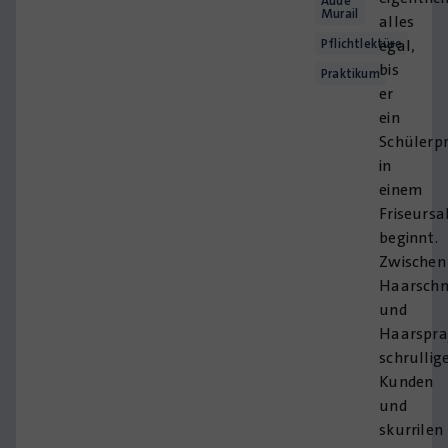
Aude
Murail
alles
Pflichtlektüre
egal,
bis
Praktikum
er
ein
Schülerp
in
einem
Friseursa
beginnt.
Zwischen
Haarschn
und
Haarspra
schrullig
Kunden
und
skurrilen