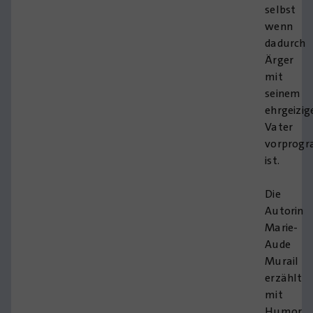
selbst
wenn
dadurch
Ärger
mit
seinem
ehrgeizig
Vater
vorprogr
ist.
Die
Autorin
Marie-
Aude
Murail
erzählt
mit
Humor,