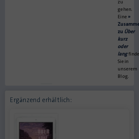
zu
gehen.
Eine
»
Zusamme
zu
Über
kurz
oder
lang
find
Sie in
unserem
Blog.
Ergänzend erhältlich: