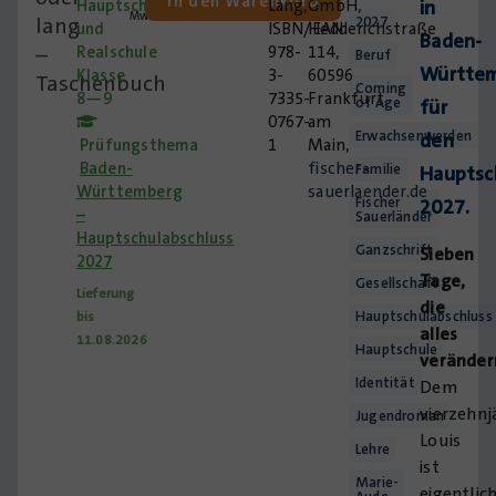
In den Warenkorb
Hauptschule
Lang,
GmbH,
in
MwSt.
lang
2027
und
ISBN/EAN:
Hedderichstraße
Baden-
–
Realschule
978-
114,
Beruf
Württe
Klasse
3-
60596
Taschenbuch
Coming
8—9
7335-
Frankfurt
of Age
für
0767-
am
Erwachsenwerden
den
Prüfungsthema
1
Main,
Baden-
fischer-
Familie
Hauptsc
Württemberg
sauerlaender.de
Fischer
2027.
–
Sauerländer
Hauptschulabschluss
Ganzschrift
Sieben
2027
Tage,
Gesellschaft
Lieferung
die
Hauptschulabschluss
bis
alles
11.08.2026
Hauptschule
veränder
Identität
Dem
vierzehnj
Jugendroman
Louis
Lehre
ist
Marie-
eigentlic