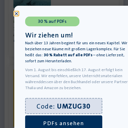
Der Sonne nach – Taschenbuch
30 % auf PDFs
Lieferung bis 12.08.2026
10,00
€
Wir ziehen um!
inkl. MwSt., zzgl.
Versandkosten
»In den Warenkorb
Nach über 13 Jahren beginnt für uns ein neues Kapitel. Wir
beziehen neue Räume mit großem Lagerkomplex. Für Sie
heißt das:
30 % Rabatt auf alle PDFs
– ohne Lieferzeit,
sofort zum Herunterladen.
Vom 1. August bis einschließlich 17. August erfolgt kein
Versand. Wir empfehlen, unsere Unterrichtsmaterialien
währenddessen über den Buchhandel oder unsere Partner
Thalia und Amazon zu beziehen.
Code:
UMZUG30
PDFs ansehen