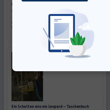
Der Tunnelbauer – Gebundene Ausgabe
Lieferung bis 12.08.2026
15,00
€
inkl. MwSt., zzgl.
Versandkosten
»In den Warenkorb
Ein Schatten wie ein Leopard – Taschenbuch