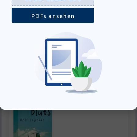
PDFs ansehen
Hard Land – Taschenbuch
Lieferung bis 12.08.2026
15,00
€
inkl. MwSt., zzgl.
Versandkosten
»In den Warenkorb