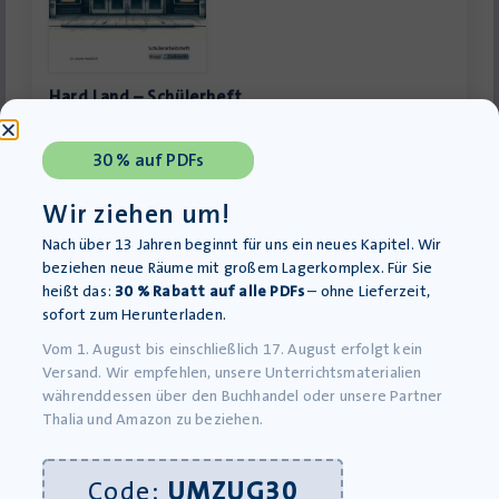
Hard Land – Schülerheft
Lieferung bis 12.08.2026
9,95
€
30 % auf PDFs
inkl. MwSt., zzgl.
Versandkosten
»In den Warenkorb
Wir ziehen um!
Nach über 13 Jahren beginnt für uns ein neues Kapitel. Wir
beziehen neue Räume mit großem Lagerkomplex. Für Sie
heißt das:
30 % Rabatt auf alle PDFs
– ohne Lieferzeit,
sofort zum Herunterladen.
Vom 1. August bis einschließlich 17. August erfolgt kein
Versand. Wir empfehlen, unsere Unterrichtsmaterialien
währenddessen über den Buchhandel oder unsere Partner
Thalia und Amazon zu beziehen.
Code:
UMZUG30