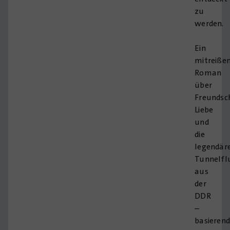
zu
werden.
Ein
mitreiße
Roman
über
Freundsc
Liebe
und
die
legendär
Tunnelfl
aus
der
DDR
–
basieren