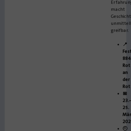
Erfahrun
macht
Geschich
unmittel
greifbar.
📍
Fes
884
Rot
an
der
Rot
📅
23.
25.
Mär
202
🕙