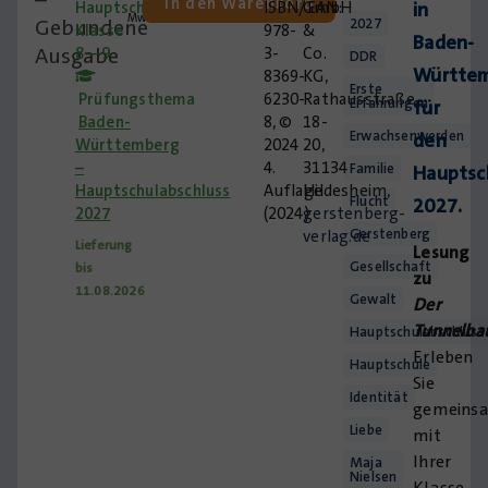
In den Warenkorb
Hauptschule
ISBN/EAN:
GmbH
in
MwSt.
Gebundene
2027
Klasse
978-
&
Baden-
Ausgabe
8—9
3-
Co.
DDR
Württe
8369-
KG,
Erste
Prüfungsthema
6230-
Rathausstraße
Erfahrungen
für
Baden-
8, ©
18-
Erwachsenwerden
den
Württemberg
2024
20,
–
4.
31134
Familie
Hauptsc
Hauptschulabschluss
Auflage
Hildesheim,
Flucht
2027.
2027
(2024)
gerstenberg-
Gerstenberg
verlag.de
Lieferung
Lesung
Gesellschaft
bis
zu
11.08.2026
Gewalt
Der
Tunnelba
Hauptschulabschluss
Erleben
Hauptschule
Sie
Identität
gemeins
Liebe
mit
Ihrer
Maja
Nielsen
Klasse