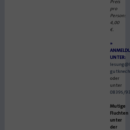
Preis
pro
Person:
4,00
€.
»
ANMELD
UNTER:
lesung@
gutknech
oder
unter
08395/9
Mutige
Fluchten
unter
der