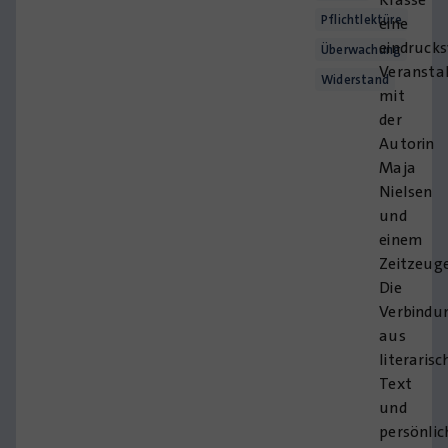
Pflichtlektüre
eine
eindrucks
Überwachung
Veransta
Widerstand
mit
der
Autorin
Maja
Nielsen
und
einem
Zeitzeug
Die
Verbindu
aus
literaris
Text
und
persönlic