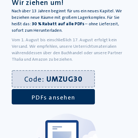
Wir ziehen um!
Nach über 13 Jahren beginnt für uns ein neues Kapitel. Wir
beziehen neue Räume mit großem Lagerkomplex. Für Sie
heißt das:
30 % Rabatt auf alle PDFs
– ohne Lieferzeit,
sofort zum Herunterladen.
Vom 1. August bis einschließlich 17. August erfolgt kein
Versand. Wir empfehlen, unsere Unterrichtsmaterialien
währenddessen über den Buchhandel oder unsere Partner
Werkstatt für kreativen Unterricht
Thalia und Amazon zu beziehen.
08395 93034
Code:
UMZUG30
08395 93035
info@krapp-gutknecht.de
PDFs ansehen
Sie erreichen unser Kundentelefon
Montag bis Freitag von 8:00 – 16:00 Uhr