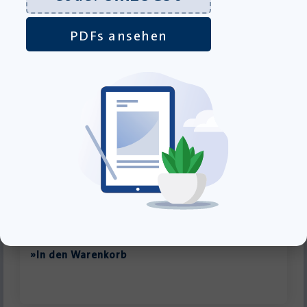
PDFs ansehen
Hard Land – Taschenbuch
Lieferung bis 10.08.2026
15,00
€
inkl. MwSt., zzgl.
Versandkosten
»In den Warenkorb