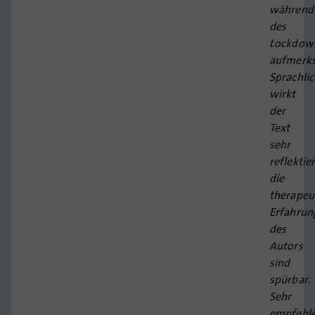
während
des
Lockdow
aufmerk
Sprachli
wirkt
der
Text
sehr
reflektier
die
therapeu
Erfahrun
des
Autors
sind
spürbar.
Sehr
empfehl