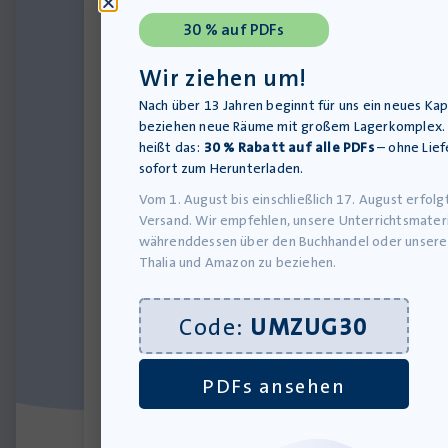
von Alkohol und
30 % auf PDFs
Drogen prägte
seine Jugend.
Wir ziehen um!
Trotzdem hat er es
geschafft und lebt
Nach über 13 Jahren beginnt für uns ein neues Kapi
glücklich mit seiner
beziehen neue Räume mit großem Lagerkomplex. 
Partnerin und den
heißt das:
30 % Rabatt auf alle PDFs
– ohne Lief
Kindern zusammen.
sofort zum Herunterladen.
Mit seinem Projekt
Vom 1. August bis einschließlich 17. August erfolg
Strassen­staub ist
Versand. Wir empfehlen, unsere Unterrichtsmateri
er in Deutschland,
währenddessen über den Buchhandel oder unsere
Österreich und der
Thalia und Amazon zu beziehen.
Schweiz unterwegs
und hält Lesungen
an Schulen.
Code:
UMZUG30
Alle
PDFs ansehen
Materialien
von Daniel