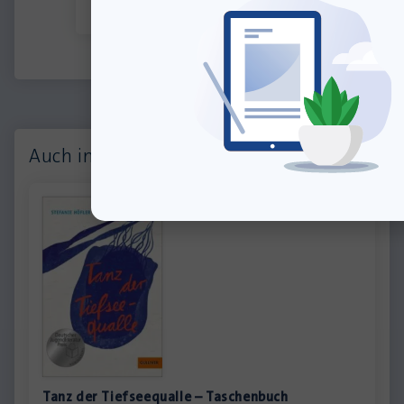
Gebhart
Auch interessant:
Tanz der Tiefseequalle – Taschenbuch