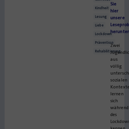
Sie
Kindheit
hier
Lesung
unsere
Lesepro
Liebe
herunter
Lockdown
Prävention
Zwei
Rehabilitierung
Jugendli
aus
völlig
untersch
sozialen
Kontext
lernen
sich
während
des
Lockdow
kennen.