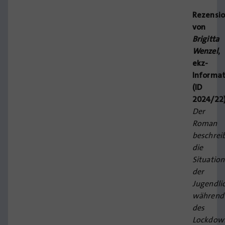
Rezensi
von
Brigitta
Wenzel
,
ekz-
Informat
(ID
2024/22
Der
Roman
beschrei
die
Situation
der
Jugendli
während
des
Lockdow