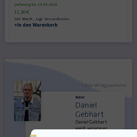
Lieferung bis 12.08.2026
11,90
€
inkl. MwSt., zzgl.
Versandkosten
»In den Warenkorb
» Alle Verlagsautoren
Autor
Daniel
Gebhart
Daniel Gebhart
weiß, wovon er
spricht. Missbrauch