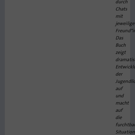
durch
Chats
mit
jeweilig
Freund*i
Das
Buch
zeigt
dramatis
Entwickl
der
Jugendli
auf
und
macht
auf
die
furchtba
Situation