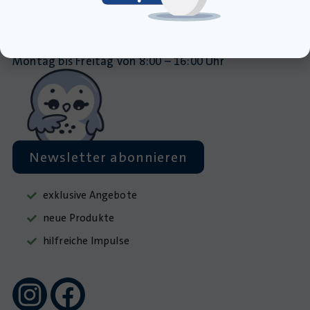
info@krapp-gutknecht.de
Sie erreichen unser Kundentelefon
Montag bis Freitag von 8:00 – 16:00 Uhr
Newsletter abonnieren
exklusive Angebote
neue Produkte
hilfreiche Impulse