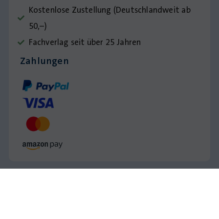
Kostenlose Zustellung (Deutschlandweit ab
50,–)
Fachverlag seit über 25 Jahren
Zahlungen
Impressum
AGB
Datenschutz
© Krapp & Gutknecht Verlag 2026