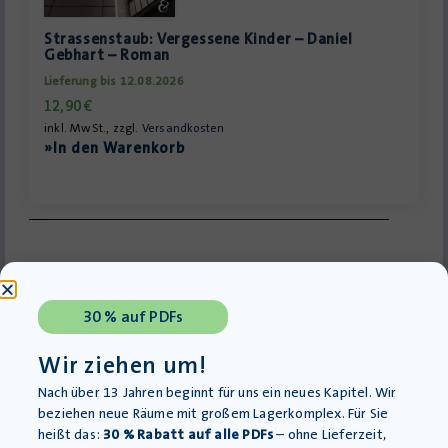
Strassenstaub: Vergessene Kinder – Daniel
Gebhart – Roman
Lieferung bis 12.08.2026
12,90
€
inkl. MwSt., zzgl.
Versandkosten
»In den Warenkorb
Nicht fündig geworden?
30 % auf PDFs
Stöbern Sie im
»Verlagsprogramm
oder
»kontaktieren
Sie uns.
Wir ziehen um!
Nach über 13 Jahren beginnt für uns ein neues Kapitel. Wir
beziehen neue Räume mit großem Lagerkomplex. Für Sie
heißt das:
30 % Rabatt auf alle PDFs
– ohne Lieferzeit,