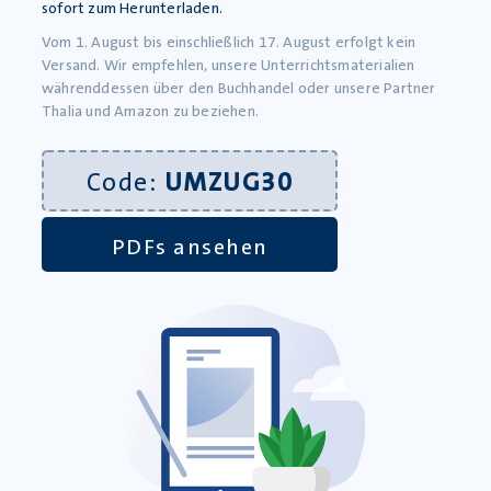
sofort zum Herunterladen.
Mehr Raum für kreativen
Vom 1. August bis einschließlich 17. August erfolgt kein
Unterricht
Versand. Wir empfehlen, unsere Unterrichtsmaterialien
währenddessen über den Buchhandel oder unsere Partner
Unsere Materialien finden Sie auch auf
Thalia und Amazon zu beziehen.
diesen Plattformen:
Code:
UMZUG30
PDFs ansehen
Werkstatt für kreativen Unterricht
08395 93034
08395 93035