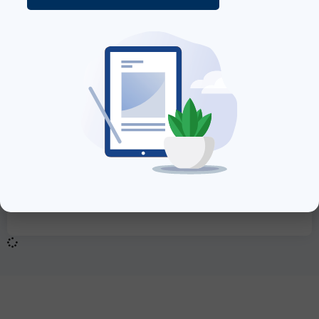
Strassenstaub: Vergessene Kinder – Daniel Gebhart –
Roman
Lieferung bis 12.08.2026
12,90
€
inkl. MwSt., zzgl.
Versandkosten
»In den Warenkorb