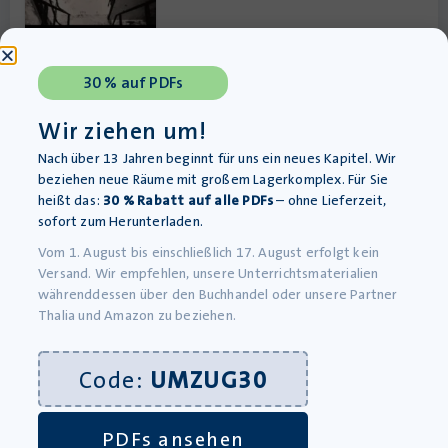
30 % auf PDFs
Wir ziehen um!
Nach über 13 Jahren beginnt für uns ein neues Kapitel. Wir
beziehen neue Räume mit großem Lagerkomplex. Für Sie
Strassenstaub: Biografie – Daniel Gebhart – Roman
heißt das:
30 % Rabatt auf alle PDFs
– ohne Lieferzeit,
Lieferung bis 12.08.2026
sofort zum Herunterladen.
11,90
€
Vom 1. August bis einschließlich 17. August erfolgt kein
inkl. MwSt., zzgl.
Versandkosten
Versand. Wir empfehlen, unsere Unterrichtsmaterialien
»In den Warenkorb
währenddessen über den Buchhandel oder unsere Partner
Thalia und Amazon zu beziehen.
Code:
UMZUG30
PDFs ansehen