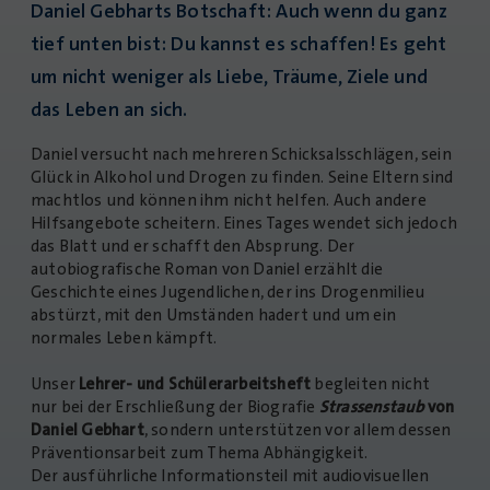
Daniel Gebharts Botschaft: Auch wenn du ganz
tief unten bist: Du kannst es schaffen! Es geht
um nicht weniger als Liebe, Träume, Ziele und
das Leben an sich.
Daniel versucht nach mehreren Schicksalsschlägen, sein
Glück in Alkohol und Drogen zu finden. Seine Eltern sind
machtlos und können ihm nicht helfen. Auch andere
Hilfsangebote scheitern. Eines Tages wendet sich jedoch
das Blatt und er schafft den Absprung. Der
autobiografische Roman von Daniel erzählt die
Geschichte eines Jugendlichen, der ins Drogenmilieu
abstürzt, mit den Umständen hadert und um ein
normales Leben kämpft.
Unser
Lehrer- und Schülerarbeitsheft
begleiten nicht
nur bei der Erschließung der Biografie
Strassenstaub
von
Daniel Gebhart
, sondern unterstützen vor allem dessen
Präventionsarbeit zum Thema Abhängigkeit.
Der ausführliche Informationsteil mit audiovisuellen