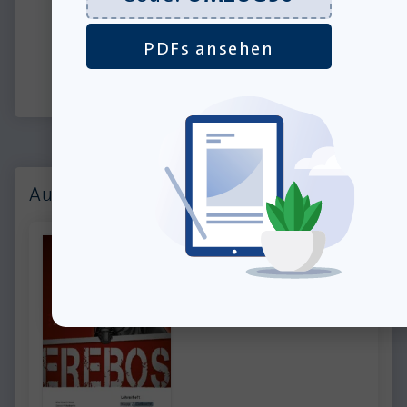
von Julia
Biedermann
PDFs ansehen
Auch interessant: