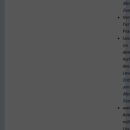
Mo
Eve
Vor
für
Prä
Lös
zu
de
Au
des
Les
Ent
am
Mo
Eve
wei
Arb
mi
Lö