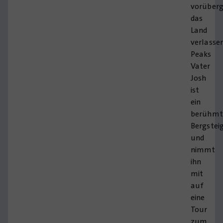
vorüber
das
Land
verlassen
Peaks
Vater
Josh
ist
ein
berühmt
Bergstei
und
nimmt
ihn
mit
auf
eine
Tour
zum