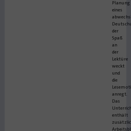
Planung
eines
abwechs
Deutschu
der
Spaß
an
der
Lektüre
weckt
und
die
Lesemoti
anregt.
Das
Unterric
enthält
zusätzli
Arbeitsb