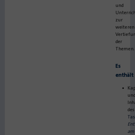
und
Unterric
zur
weiteren
Vertiefu
der
Themen.
Es
enthält
Kap
un
Inh
des
Ta
Ent
am