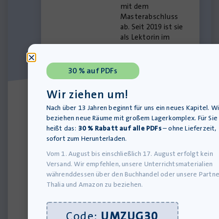
mit dem
Masterabschluss
ab. Seit 2019 ist sie
als Lektorin im
Verlag Krapp &
Gutknecht tätig.
Als Autorin verfasst
30 % auf PDFs
sie Materialien für
die unterrichtliche
Wir ziehen um!
Behandlung von
Nach über 13 Jahren beginnt für uns ein neues Kapitel. Wi
Jugendliteratur, die
beziehen neue Räume mit großem Lagerkomplex. Für Sie
Sachtextanalyse
heißt das:
30 % Rabatt auf alle PDFs
– ohne Lieferzeit,
und
sofort zum Herunterladen.
Argumentation
sowie für das
Vom 1. August bis einschließlich 17. August erfolgt kein
Rechtschreibtrainin
Versand. Wir empfehlen, unsere Unterrichtsmaterialien
g.
währenddessen über den Buchhandel oder unsere Partne
Thalia und Amazon zu beziehen.
Alle
Materialien
Code:
UMZUG30