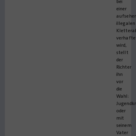
bei
einer
aufsehe
illegalen
Klettera
verhafte
wird,
stellt
der
Richter
ihn
vor
die
Wahl:
Jugendk
oder
mit
seinem
Vater