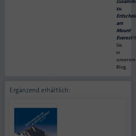
Zusamme
zu
Entschei
am
Mount
Everest
f
Sie
in
unserem
Blog.
Ergänzend erhältlich: