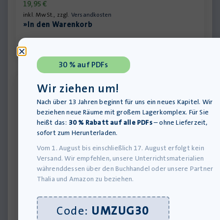
19,95
€
inkl. MwSt., zzgl.
Versandkosten
»In den Warenkorb
30 % auf PDFs
Wir ziehen um!
Nach über 13 Jahren beginnt für uns ein neues Kapitel. Wir
beziehen neue Räume mit großem Lagerkomplex. Für Sie
heißt das:
30 % Rabatt auf alle PDFs
– ohne Lieferzeit,
sofort zum Herunterladen.
Vom 1. August bis einschließlich 17. August erfolgt kein
Versand. Wir empfehlen, unsere Unterrichtsmaterialien
währenddessen über den Buchhandel oder unsere Partner
Thalia und Amazon zu beziehen.
Der Markisenmann – Hörbuch MP3
Lieferung bis 11.08.2026
Code:
UMZUG30
22,00
€