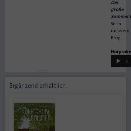
Der
große
Sommer
f
Sie in
unserem
Blog.
Hörprob
Audio-
00:00
00:
Player
Ergänzend erhältlich: