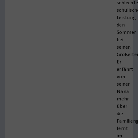
schlecht
schulisch
Leistung
den
Sommer
bei
seinen
Großelter
Er
erfährt
von
seiner
Nana
mehr
über
die
Familieng
lernt
im