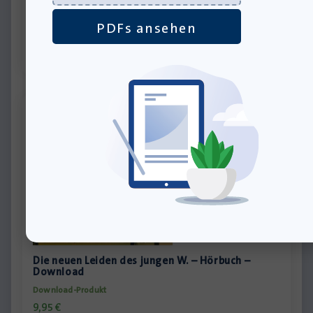
inkl. MwSt., zzgl.
Versandkosten
»In den Warenkorb
PDFs ansehen
Die neuen Leiden des jungen W. – Hörbuch –
Download
Download-Produkt
9,95
€