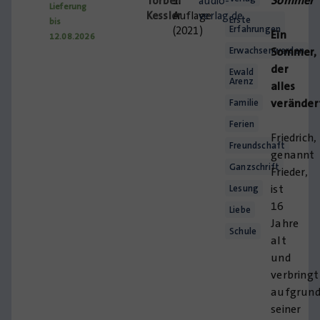
Sommer
Torben
1.
audio-
Lieferung
Kessler
Auflage
verlag.de
Erste
bis
Erfahrungen
(2021)
Ein
12.08.2026
Erwachsenwerden
Sommer,
der
Ewald
Arenz
alles
veränder
Familie
Ferien
Friedrich,
Freundschaft
genannt
Ganzschrift
Frieder,
ist
Lesung
16
Liebe
Jahre
Schule
alt
und
verbringt
aufgrun
seiner