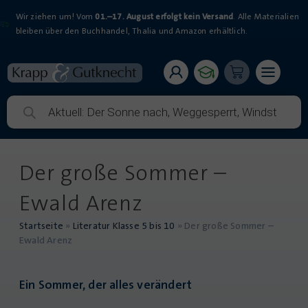
Wir ziehen um! Vom
01.–17. August erfolgt kein Versand
. Alle Materialien
bleiben über den Buchhandel, Thalia und Amazon erhältlich.
Der große Sommer –
Ewald Arenz
Startseite
»
Literatur Klasse 5 bis 10
»
Der große Sommer –
Ewald Arenz
Ein Sommer, der alles verändert