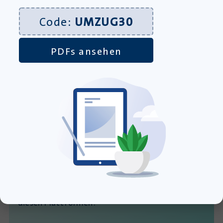
12,95
€
inkl. MwSt., zzgl.
Versandkosten
Code:
UMZUG30
»In den Warenkorb
PDFs ansehen
Mehr Raum für kreativen
Unterricht
Unsere Materialien finden Sie auch auf
diesen Plattformen: