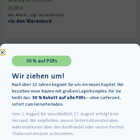
Lieferung bis 10.08.2026
22,85
€
inkl. MwSt., zzgl.
Versandkosten
»In den Warenkorb
30 % auf PDFs
Wir ziehen um!
Nach über 13 Jahren beginnt für uns ein neues Kapitel. Wir
beziehen neue Räume mit großem Lagerkomplex. Für Sie
heißt das:
30 % Rabatt auf alle PDFs
– ohne Lieferzeit,
sofort zum Herunterladen.
Vom 1. August bis einschließlich 17. August erfolgt kein
Versand. Wir empfehlen, unsere Unterrichtsmaterialien
Der große Sommer – Schülerarbeitsheft – Realschule
und Werkrealschule
währenddessen über den Buchhandel oder unsere Partner
Thalia und Amazon zu beziehen.
Lieferung bis 10.08.2026