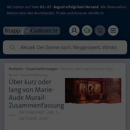
Wir ziehen um! Vom
01.–17. August erfolgt kein Versand
. Alle Materialien
bleiben über den Buchhandel, Thalia und Amazon erhältlich.
Startseite
»
Zusammenfassungen
»
Über kurz oder lang von Marie-Aude
Murail: Zusammenfassung
Über kurz oder
lang von Marie-
Aude Murail:
Zusammenfassung
AKTUALISIERT AM
1.
OKTOBER 2025