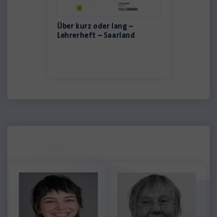
Über kurz oder lang –
Über ku
Lehrerheft – Saarland
Schüler