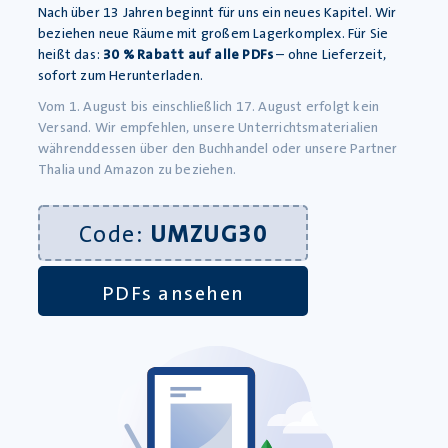
Nach über 13 Jahren beginnt für uns ein neues Kapitel. Wir
Jugendliteratur, die
beziehen neue Räume mit großem Lagerkomplex. Für Sie
Sachtextanalyse und
heißt das:
30 % Rabatt auf alle PDFs
– ohne Lieferzeit,
Argumentation sowie für
sofort zum Herunterladen.
das Rechtschreibtraining.
Alle Artikel von "Julia
Vom 1. August bis einschließlich 17. August erfolgt kein
Biedermann"
Versand. Wir empfehlen, unsere Unterrichtsmaterialien
währenddessen über den Buchhandel oder unsere Partner
Thalia und Amazon zu beziehen.
Code:
UMZUG30
WEITERE ZUSAMMENFASSUNGEN
PDFs ansehen