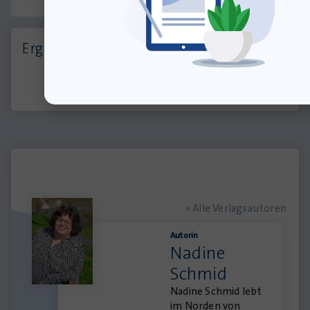
Ergänzend erhältlich:
» Alle Verlagsautoren
Autorin
Nadine
Schmid
Nadine Schmid lebt
im Norden von