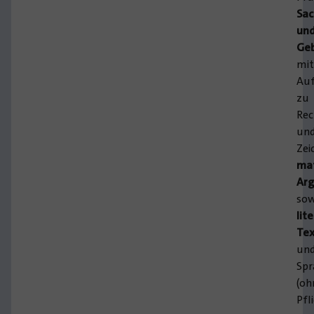
Sac
un
Geb
mi
Au
zu
Rec
un
Zei
mat
Ar
sow
lit
Te
un
Spr
(oh
Pfl