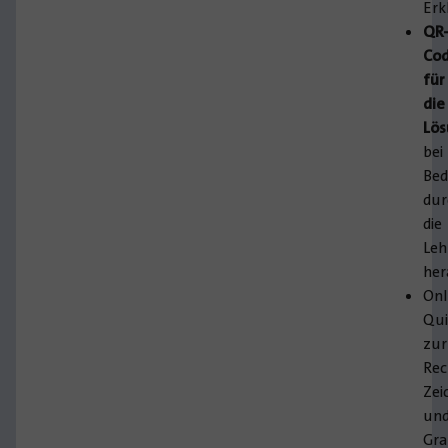
Erk
QR
Co
für
die
Lö
bei
Bed
dur
die
Leh
her
Onl
Qui
zur
Rec
Zei
un
Gr