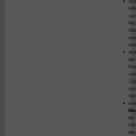
zus
Inf
zur
Rec
Zei
un
Gr
Au
der
Pr
un
Tip
zur
Vor
vol
Mu
im
Stil
der