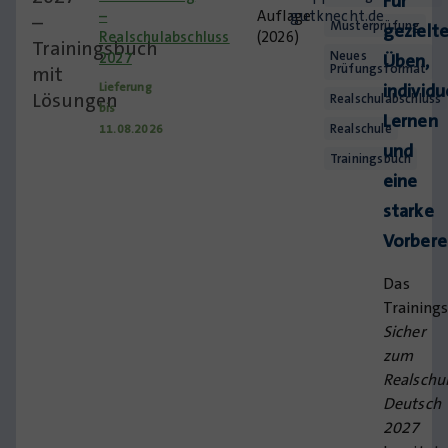
Für
–
Auflage
gutknecht.de
–
Musterprüfung
gezielt
Realschulabschluss
(2026)
Trainingsbuch
Neues
2027
Üben,
Prüfungsformat
mit
Lieferung
individu
Lösungen
Realschulabschluss
bis
Lernen
Realschule
11.08.2026
und
Trainingsbuch
eine
starke
Vorbere
Das
Training
Sicher
zum
Realschu
Deutsch
2027