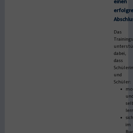
einen
erfolgr
Abschlu
Das
Training
unterstü
dabei,
dass
Schüleri
und
Schüler:
mot
un
sel
ler
sic
im
Bu