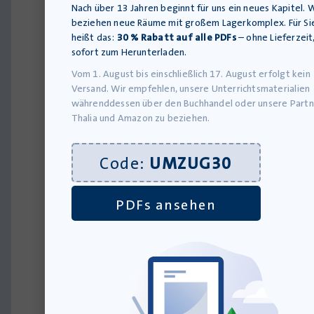
Nach über 13 Jahren beginnt für uns ein neues Kapitel. W
beziehen neue Räume mit großem Lagerkomplex. Für Si
Tipp:
heißt das:
30 % Rabatt auf alle PDFs
– ohne Lieferzeit
Unsere
sofort zum Herunterladen.
e
rgänze
Schülera
Vom 1. August bis einschließlich 17. August erfolgt kein
Versand. Wir empfehlen, unsere Unterrichtsmaterialien
und
währenddessen über den Buchhandel oder unsere Partn
Lehrerhe
Thalia und Amazon zu beziehen.
zu
den
Prüfung
Code:
UMZUG30
202
7
bereiten
PDFs ansehen
optimal
auf
den
Teil
zur
Lektüre
vor.