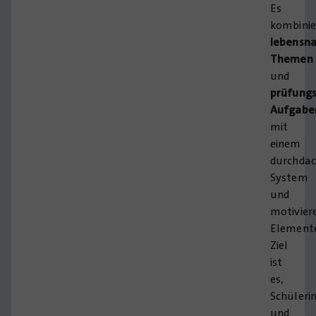
Es
kombinie
lebensn
Themen
und
prüfung
Aufgabe
mit
einem
durchda
System
und
motivier
Element
Ziel
ist
es,
Schüleri
und