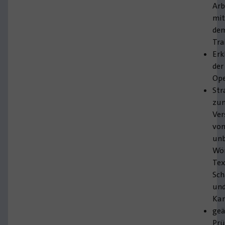
Arb
mi
de
Tra
Erk
der
Ope
Str
zu
Ver
vo
un
Wör
Tex
Sch
un
Kar
geä
Prü