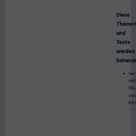
Diese
Theme
und
Texte
werden
behande
Sac
mi
Di
un
Kar