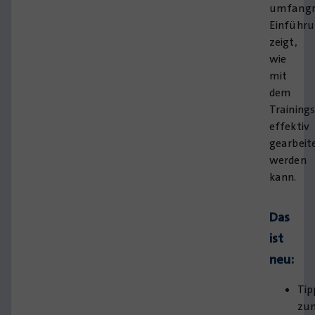
umfangr
Einführ
zeigt,
wie
mit
dem
Training
effektiv
gearbeit
werden
kann.
Das
ist
neu:
Tip
zu