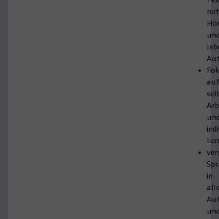
mi
Hör
un
leb
Auf
Fo
au
sel
Arb
un
ind
Le
ver
Spr
in
all
Au
un