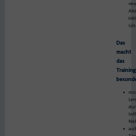
ne
Abs
ink
Lö
Das
macht
das
Trainin
besonde
mot
Ler
dur
Inf
Nel
aut
Tex