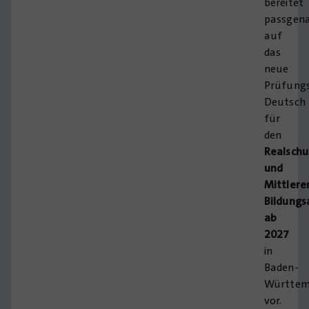
bereitet
passgen
auf
das
neue
Prüfung
Deutsch
für
den
Realschu
und
Mittlere
Bildungs
ab
2027
in
Baden-
Württem
vor.