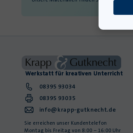
Werkstatt für kreativen Unterricht
08395 93034
08395 93035
info@krapp-gutknecht.de
Sie erreichen unser Kundentelefon
Montag bis Freitag von 8:00 – 16:00 Uhr