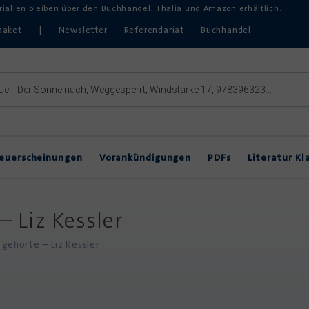
erialien bleiben über den Buchhandel, Thalia und Amazon erhältlich.
paket
|
Newsletter
Referendariat
Buchhandel
euerscheinungen
Vorankündigungen
PDFs
Literatur Kl
Inklusive Lektürearbeit
DVDs & Hörbücher
DaZ
– Liz Kessler
Theater im Unterricht
 gehörte – Liz Kessler