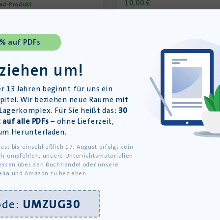
10,00
€
ad-Produkt
inkl. MwSt., zzgl.
Versandkoste
€
»In den Warenkorb
St., zzgl.
Versandkosten
 % auf PDFs
en Warenkorb
 ziehen um!
r 13 Jahren beginnt für uns ein
pitel. Wir beziehen neue Räume mit
agerkomplex. Für Sie heißt das:
30
 auf alle PDFs
– ohne Lieferzeit,
um Herunterladen.
ust bis einschließlich 17. August erfolgt kein
ir empfehlen, unsere Unterrichtsmaterialien
ssen über den Buchhandel oder unsere
alia und Amazon zu beziehen.
ode:
UMZUG30
Unterricht
iesen Plattformen: