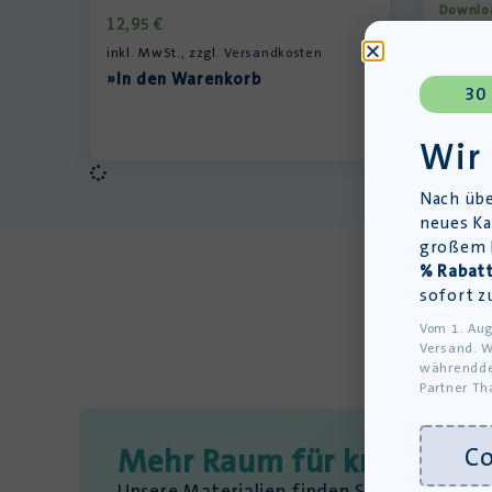
Downlo
12,95
€
49,00
inkl. MwSt., zzgl.
Versandkosten
inkl. Mw
»In den Warenkorb
30
»In d
Wir
Nach übe
neues Ka
großem L
% Rabatt
sofort z
Vom 1. Aug
Versand. W
währendde
Partner Th
C
Mehr Raum für kreativen 
Unsere Materialien finden Sie auch auf d