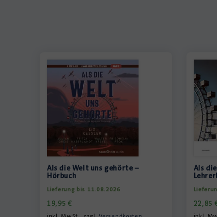
Als die Welt uns gehörte –
Als di
Hörbuch
Lehrer
Lieferung bis 11.08.2026
Lieferu
19,95
€
22,85
inkl. MwSt., zzgl.
Versandkosten
inkl. Mw