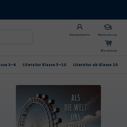
Kundenkonto
Meine Kurse
Warenkorb
asse 3–4
Literatur Klasse 5–10
Literatur ab Klasse 10
Anybook
Balladen & Lyrik
Fabeln & Märchen