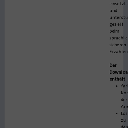
einsetzb
und
unterstü
gezielt
beim
sprachli
sicheren
Erzählen
Der
Downloa
enthält
far
Kop
der
Arb
Lö
zu
de