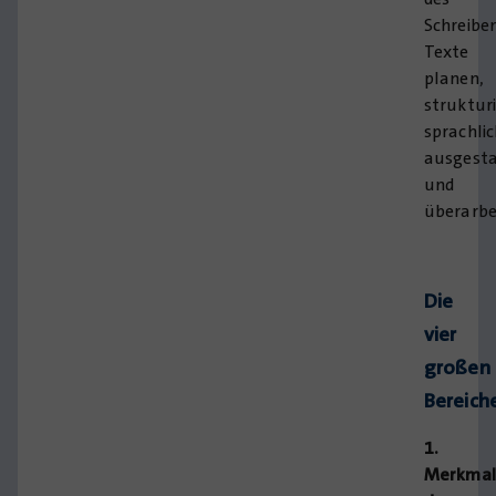
Schreibe
Texte
planen,
strukturi
sprachli
ausgesta
und
überarbe
Die
vier
großen
Bereich
1.
Merkmal