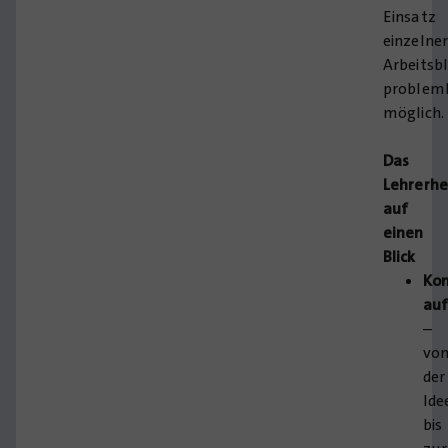
Einsatz
einzelne
Arbeitsb
problem
möglich.
Das
Lehrerhe
auf
einen
Blick
Ko
au
–
vo
der
Ide
bis