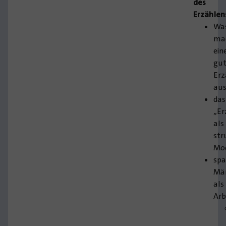
des
Erzählen
Wa
ma
ein
gu
Erz
aus
das
„Er
als
str
Mod
sp
Mä
als
Arb