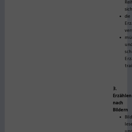
Rei
sic
die
Erz
ver
mün
un
sch
Erz
tra
3.
Erzählen
nach
Bildern
Bil
les
un