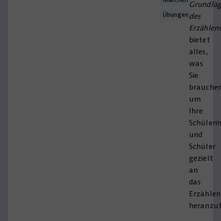
Grundla
Übungen
des
Erzählen
bietet
alles,
was
Sie
brauchen
um
Ihre
Schüleri
und
Schüler
gezielt
an
das
Erzählen
heranzuf