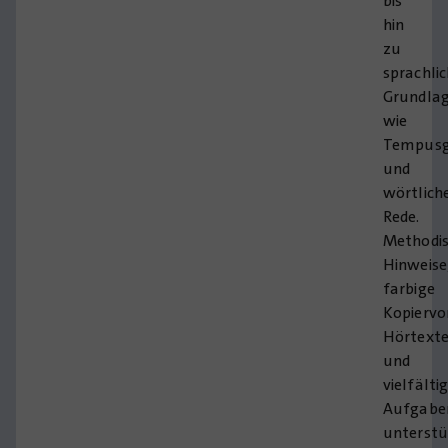
bis
hin
zu
sprachli
Grundla
wie
Tempusg
und
wörtlich
Rede.
Methodi
Hinweise
farbige
Kopiervo
Hörtext
und
vielfälti
Aufgabe
unterst