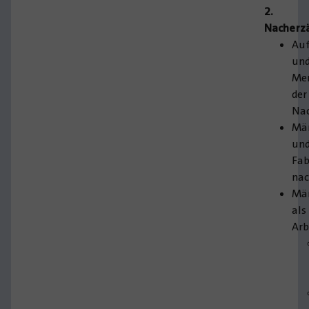
2.
Nacherz
Au
un
Me
der
Na
Mä
un
Fab
nac
Mä
als
Arb