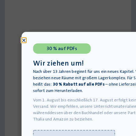
30 % auf PDFs
der
Wir ziehen um!
„E
Nach über 13 Jahren beginnt für uns ein neues Kapitel.
als
beziehen neue Räume mit großem Lagerkomplex. Für S
Pla
heißt das:
30 % Rabatt auf alle PDFs
– ohne Lieferzei
Sch
sofort zum Herunterladen.
für
Vom 1. August bis einschließlich 17. August erfolgt kei
Sch
Versand. Wir empfehlen, unsere Unterrichtsmaterialie
ein
währenddessen über den Buchhandel oder unsere Part
Thalia und Amazon zu beziehen.
Ges
ent
Ein