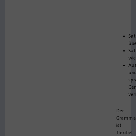
Sat
üb
Sat
wie
Aus
un
spr
Gen
ver
Der
Grammat
ist
flexibel