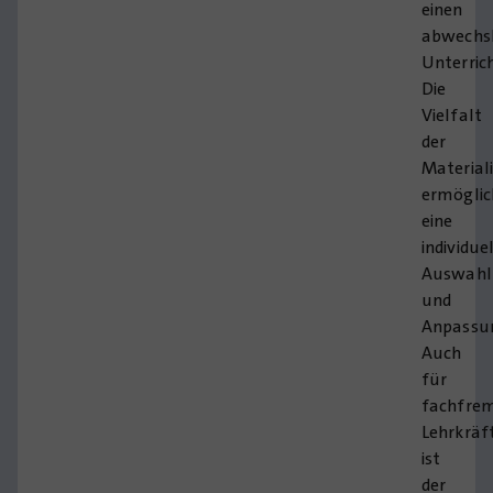
einen
abwechs
Unterrich
Die
Vielfalt
der
Material
ermöglic
eine
individue
Auswahl
und
Anpassu
Auch
für
fachfre
Lehrkräf
ist
der