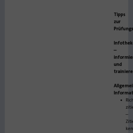
Tipps
zur
Prüfung
Infothek
–
informie
und
trainier
Allgeme
Informa
Ric
zit
–
Zit
ke