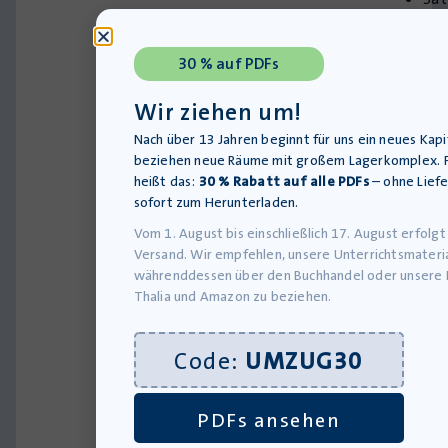
30 % auf PDFs
Wir ziehen um!
Onlineb
(
Inform
Nach über 13 Jahren beginnt für uns ein neues Kapi
beziehen neue Räume mit großem Lagerkomplex. F
zum
heißt das:
30 % Rabatt auf alle PDFs
– ohne Liefe
Zugang
sofort zum Herunterladen.
im
Vom 1. August bis einschließlich 17. August erfolgt
Versand. Wir empfehlen, unsere Unterrichtsmateri
Trainin
währenddessen über den Buchhandel oder unsere 
auf
Thalia und Amazon zu beziehen.
S.
4)
Code:
UMZUG30
Hör
Wei
PDFs ansehen
Mat