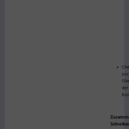
Che
zur
Übe
der
Ko
Zusamme
Schreibe