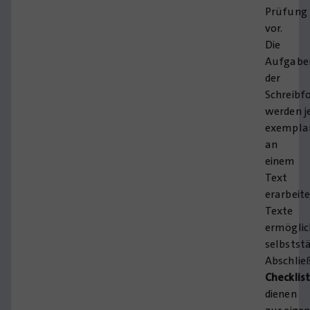
Prüfung
vor.
Die
Aufgabe
der
Schreib
werden j
exemplar
an
einem
Text
erarbeite
Texte
ermögli
selbstst
Abschlie
Checklis
dienen