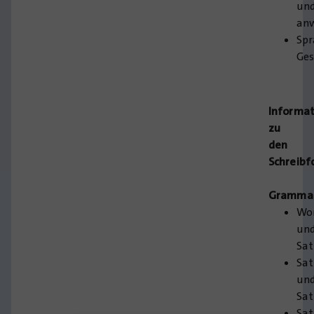
un
an
Spr
Ges
Informa
zu
den
Schreib
Grammat
Wo
un
Sat
Sat
un
Sa
Sa