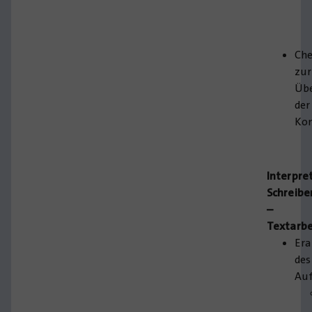
Che
zur
Übe
der
Ko
Interpre
Schreibe
–
Textarbe
Era
des
Au