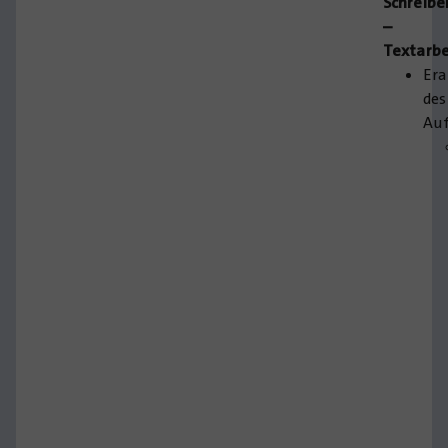
Schreibe
–
Textarbe
Era
des
Au