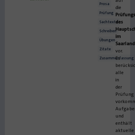
auf
Prosa
die
Prüfung
Prüfung
des
Sachtexte
Hauptsch
Schreiben
im
Übungen
Saarland
Zitate
vor.
Es
Zusammenfassung
berücksi
alle
in
der
Prüfung
vorkom
Aufgabe
und
enthält
aktuelle