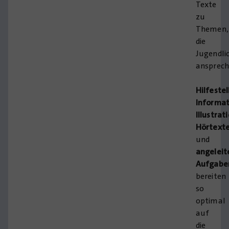
Texte
zu
Themen,
die
Jugendli
ansprech
Hilfeste
Informat
Illustrat
Hörtext
und
angeleit
Aufgabe
bereiten
so
optimal
auf
die