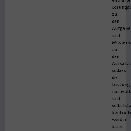
enthalte
Lösungsv
zu
den
Aufgabe
und
Musterl
zu
den
Aufsatz
sodass
die
Leistung
nachvoll
und
selbstst
kontrolli
werden
kann.