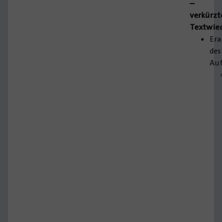
–
verkürzt
Textwie
Era
des
Au