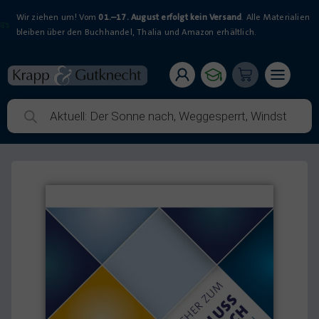
Wir ziehen um! Vom
01.–17. August erfolgt kein Versand
. Alle Materialien
bleiben über den Buchhandel, Thalia und Amazon erhältlich.