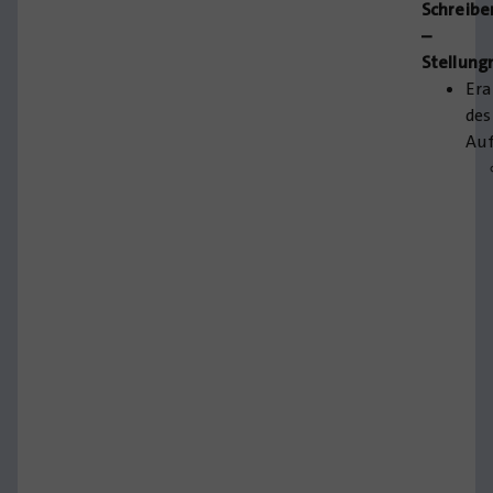
Schreibe
–
Stellun
Era
des
Au