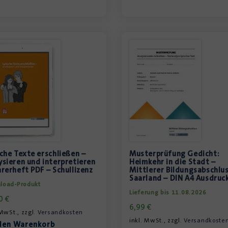
sche Texte erschließen –
Musterprüfung Gedicht:
ysieren und interpretieren
Heimkehr in die Stadt –
hrerheft PDF – Schullizenz
Mittlerer Bildungsabschlus
Saarland – DIN A4 Ausdruc
load-Produkt
Lieferung bis 11.08.2026
00
€
6,99
€
 MwSt., zzgl.
Versandkosten
inkl. MwSt., zzgl.
Versandkoste
den Warenkorb