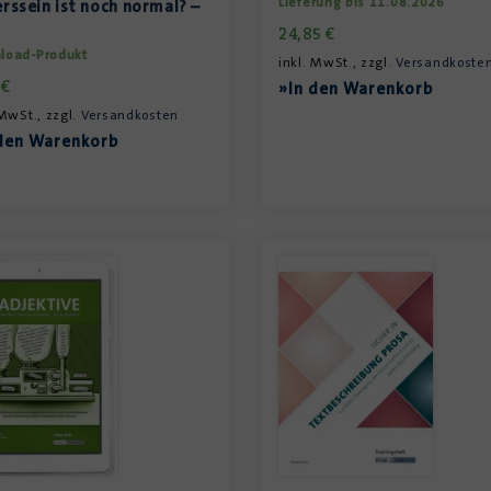
Lieferung bis 11.08.2026
rssein ist noch normal? –
24,85
€
load-Produkt
inkl. MwSt., zzgl.
Versandkoste
9
€
»In den Warenkorb
 MwSt., zzgl.
Versandkosten
den Warenkorb