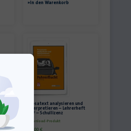
»In den Warenkorb
Prosatext analysieren und
t
interpretieren – Lehrerheft
PDF – Schullizenz
Download-Produkt
36,00
€