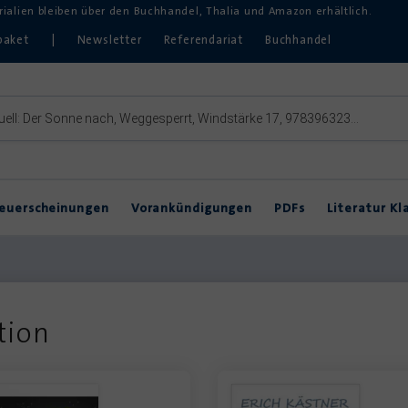
erialien bleiben über den Buchhandel, Thalia und Amazon erhältlich.
paket
|
Newsletter
Referendariat
Buchhandel
euerscheinungen
Vorankündigungen
PDFs
Literatur Kl
Inklusive Lektürearbeit
DVDs & Hörbücher
DaZ
Theater im Unterricht
tion