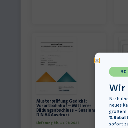
30
Wir
Nach übe
Musterprüfung Gedicht:
Must
neues Ka
Vorortbahnhof – Mittlerer
Voro
Bildungsabschluss – Saarland –
Bild
großem L
DIN A4 Ausdruck
PDF
% Rabatt
Lieferung bis 11.08.2026
Down
sofort z