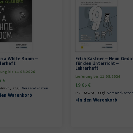
in a White Room –
Erich Kästner – Neun Gedi
lerheft
für den Unterricht –
Lehrerheft
rung bis 11.08.2026
Lieferung bis 11.08.2026
95
€
19,85
€
 MwSt., zzgl.
Versandkosten
inkl. MwSt., zzgl.
Versandkoste
den Warenkorb
»In den Warenkorb