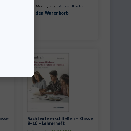
n
inkl. MwSt., zzgl.
Versandkosten
»In den Warenkorb
lasse
Sachtexte erschließen – Klasse
9–10 – Lehrerheft