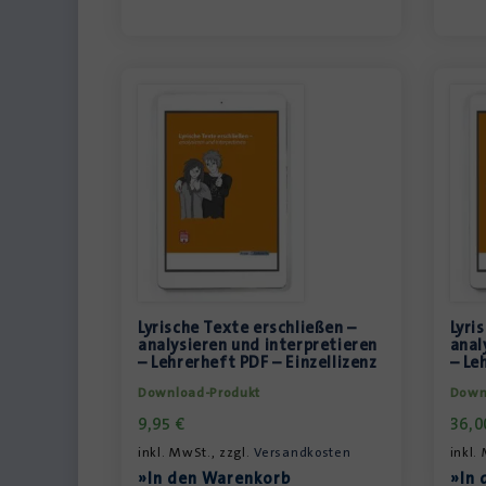
Lyrische Texte erschließen –
Lyri
analysieren und interpretieren
anal
– Lehrerheft PDF – Einzellizenz
– Le
Download-Produkt
Down
9,95
€
36,
inkl. MwSt., zzgl.
Versandkosten
inkl.
»In den Warenkorb
»In 