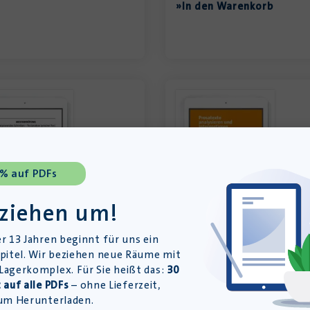
»In den Warenkorb
 % auf PDFs
 ziehen um!
r 13 Jahren beginnt für uns ein
erprüfung Gedicht:
Prosatext analysieren und
pitel. Wir beziehen neue Räume mit
rtbahnhof – Mittlerer
interpretieren – Lehrerhef
ungsabschluss – Saarland –
PDF – Einzellizenz
agerkomplex. Für Sie heißt das:
30
 auf alle PDFs
– ohne Lieferzeit,
Download-Produkt
load-Produkt
um Herunterladen.
9,95
€