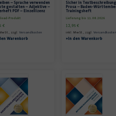
eiben – Sprache verwenden
Sicher in Textbeschreibun
xte gestalten – Adjektive –
Prosa – Baden-Württembe
erheft PDF – Einzellizenz
Trainingsheft
load-Produkt
Lieferung bis 11.08.2026
85
€
12,95
€
 MwSt., zzgl.
Versandkosten
inkl. MwSt., zzgl.
Versandkoste
den Warenkorb
»In den Warenkorb