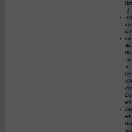
Fic
…)
int
un
kri
met
did
Hin
sin
im
Leh
Hüt
der
Eri
ent
Zus
erh
Hö
Hüt