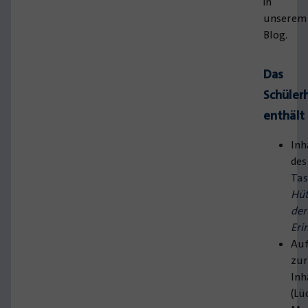
in
unserem
Blog.
Das
Schüler
enthält
Inh
des
Ta
Hüt
der
Eri
Au
zur
Inh
(Lü