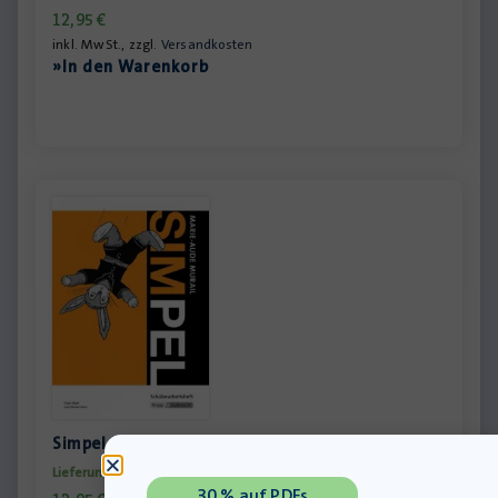
12,95
€
inkl. MwSt., zzgl.
Versandkosten
»In den Warenkorb
Simpel – Schülerheft
Lieferung bis 11.08.2026
30 % auf PDFs