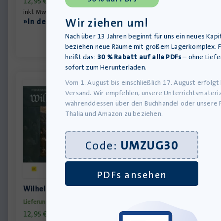
12,95
€
inkl. MwSt., zzgl.
Versandkosten
Wir ziehen um!
»In den Warenkorb
Nach über 13 Jahren beginnt für uns ein neues Kapit
beziehen neue Räume mit großem Lagerkomplex. F
heißt das:
30 % Rabatt auf alle PDFs
– ohne Liefe
sofort zum Herunterladen.
Vom 1. August bis einschließlich 17. August erfolgt
Versand. Wir empfehlen, unsere Unterrichtsmateria
währenddessen über den Buchhandel oder unsere 
Thalia und Amazon zu beziehen.
Code:
UMZUG30
PDFs ansehen
Wilhelm Tell – Schülerheft
Lieferung bis 11.08.2026
12,95
€