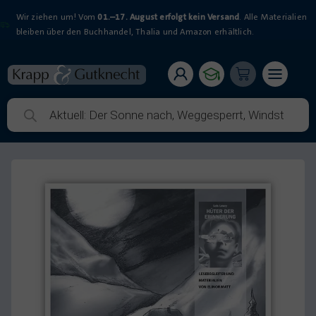
Wir ziehen um! Vom
01.–17. August erfolgt kein Versand
. Alle Materialien
bleiben über den Buchhandel, Thalia und Amazon erhältlich.