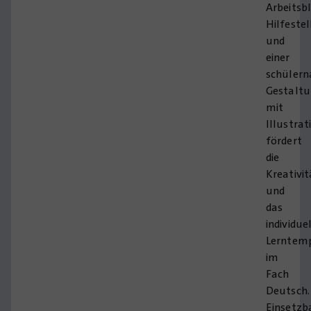
Arbeitsb
Hilfeste
und
einer
schüler
Gestalt
mit
Illustrat
fördert
die
Kreativit
und
das
individue
Lerntem
im
Fach
Deutsch.
Einsetzb