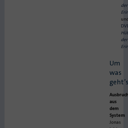
der
Eri
un
DV
Hüt
der
Eri
Um
was
geht’
Ausbruc
aus
dem
System
Jonas