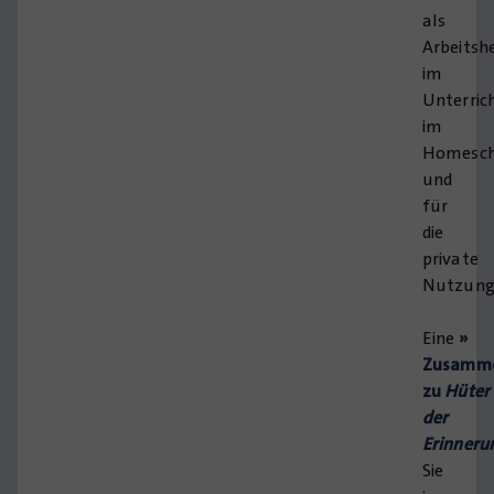
als
Arbeitsh
im
Unterric
im
Homesch
und
für
die
private
Nutzung
Eine
»
Zusamme
zu
Hüter
der
Erinneru
Sie