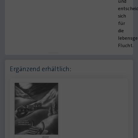
und
entschei
sich
für
die
lebensge
Flucht.
Ergänzend erhältlich: