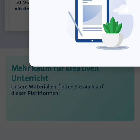
inkl. MwSt., zzgl.
Versandkosten
»In den Warenkorb
Mehr Raum für kreativen
Unterricht
Unsere Materialien finden Sie auch auf
diesen Plattformen: