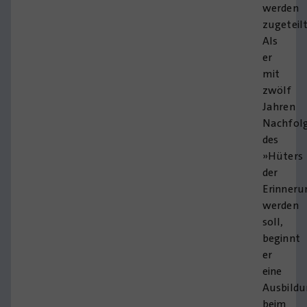
werden
zugeteilt
Als
er
mit
zwölf
Jahren
Nachfol
des
»Hüters
der
Erinneru
werden
soll,
beginnt
er
eine
Ausbild
beim