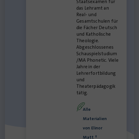
Staatsexamen für
das Lehramt an
Real- und
Gesamtschulen für
die Fächer Deutsch
und Katholische
Theologie.
Abgeschlossenes
Schauspielstudium
/MA Phonetic. Viele
Jahre in der
Lehrerfortbildung
und
Theaterpädagogik
tätig.
Alle
Materialien
von Elinor
Matt †