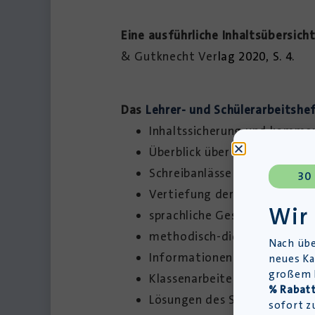
Eine ausführliche Inhaltsübersicht
& Gutknecht Ver
lag 2020, S. 4.
Das
Lehrer- und Schülerarbeitshe
Inhaltssicherung und komme
Überblick über die Handlung
Schreibanlässe und Schreiba
30
Vertiefung der Themen des
Wir
sprachliche Gestaltungsmitt
methodisch-didaktische Hin
Nach übe
Informationen zur Autorin Lo
neues Ka
großem L
Klassenarbeiten
% Rabatt
Lösungen des Schülerarabeit
sofort z