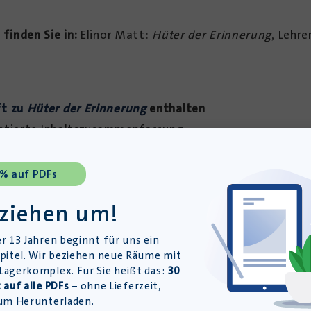
 finden Sie in
:
Elinor Matt:
Hüter der Erinnerung
, Lehre
ft zu
Hüter der Erinnerung
enthalten
ntierte Inhaltszusammenfassung
ufgaben
 % auf PDFs
Taschenbuchs
Hüter der Erinnerung
 ziehen um!
el
weise
r 13 Jahren beginnt für uns ein
is Lowry
pitel. Wir beziehen neue Räume mit
agerkomplex. Für Sie heißt das:
30
 auf alle PDFs
– ohne Lieferzeit,
sheft
um Herunterladen.