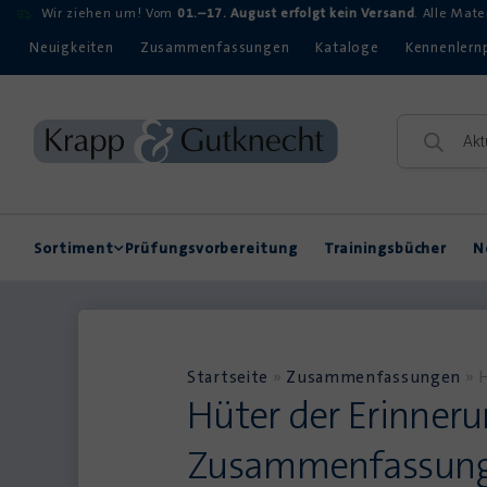
Wir ziehen um! Vom
01.–17. August erfolgt kein Versand
. Alle Mat
Neuigkeiten
Zusammenfassungen
Kataloge
Kennenlern
Sortiment
Prüfungsvorbereitung
Trainingsbücher
N
Rechtschreibung
Kompetenzerwerb
Startseite
»
Zusammenfassungen
»
Hüter der Erinneru
Zusammenfassun