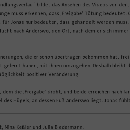
lungsverlauf bildet das Ansehen des Videos von der ‚F
Junge muss erkennen, dass ‚Freigabe’ Tötung bedeutet. 
is für Jonas nur bedeuten, dass gehandelt werden mu
e Flucht nach Anderswo, den Ort, nach dem er sich immer
innerungen, die er schon übertragen bekommen hat, fr
ht gelernt haben, mit ihnen umzugehen. Deshalb bleibt d
Möglichkeit positiver Veränderung.
, dem die ‚Freigabe’ droht, und beide erreichen nach la
 des Hügels, an dessen Fuß Anderswo liegt. Jonas fühlt
 Nina Keßler und Julia Biedermann.