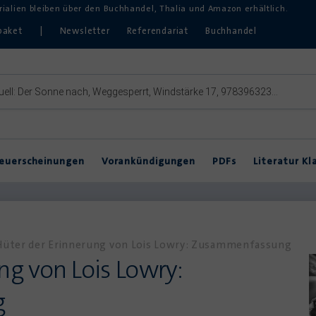
erialien bleiben über den Buchhandel, Thalia und Amazon erhältlich.
paket
|
Newsletter
Referendariat
Buchhandel
euerscheinungen
Vorankündigungen
PDFs
Literatur Kl
Inklusive Lektürearbeit
DVDs & Hörbücher
DaZ
Theater im Unterricht
Hüter der Erinnerung von Lois Lowry: Zusammenfassung
ng von Lois Lowry:
g