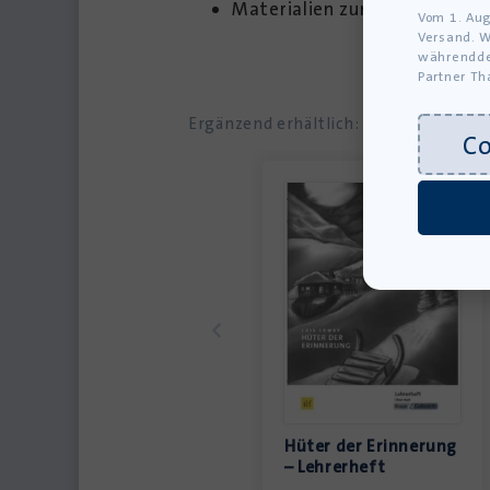
Materialien zum
Hörbuch
Hüt
Vom 1. Aug
Versand. W
währendde
Partner Th
Ergänzend erhältlich:
C
Hüter der Erinnerung
– Lehrerheft