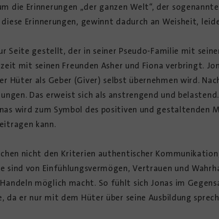
m die Erinnerungen „der ganzen Welt“, der sogenannte H
r diese Erinnerungen, gewinnt dadurch an Weisheit, leide
r Seite gestellt, der in seiner Pseudo-Familie mit seinen
eizeit mit seinen Freunden Asher und Fiona verbringt. J
er Hüter als Geber (Giver) selbst übernehmen wird. Na
ungen. Das erweist sich als anstrengend und belastend.
onas wird zum Symbol des positiven und gestaltenden Me
eitragen kann.
echen nicht den Kriterien authentischer Kommunikation
Sie sind von Einfühlungsvermögen, Vertrauen und Wahrh
Handeln möglich macht. So fühlt sich Jonas im Gegens
, da er nur mit dem Hüter über seine Ausbildung sprech