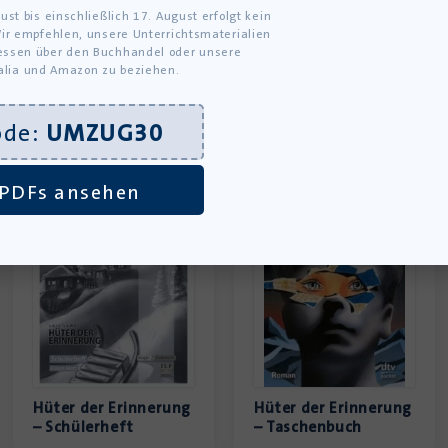
er der Erinnerung
und
DVD
Hüter der Erinnerung
ust bis einschließlich 17. August erfolgt kein
ir empfehlen, unsere Unterrichtsmaterialien
ssen über den Buchhandel oder unsere
alia und Amazon zu beziehen.
ode:
UMZUG30
PDFs ansehen
Hüter der Erinnerung
Hüter der Erinnerung
– Schülerheft
– Taschenbuch