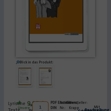
Blick in das Produkt:
9,95
€
Lyrische
PDF
Einzellizenz
Artikel-
,
inkl.
Mit
Unsere
DIN
Nr.:
Krapp
Texte
Beschreibung
MwSt.