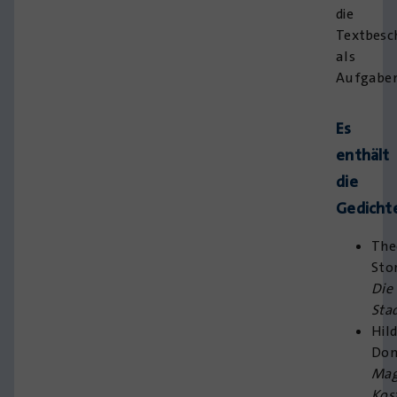
die
Textbesc
als
Aufgabe
Es
enthält
die
Gedicht
The
Sto
Die
Sta
Hil
Dom
Mag
Kos