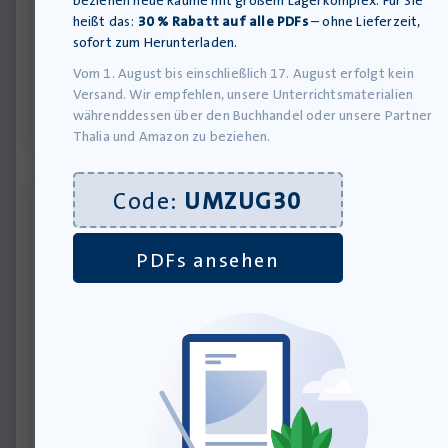
beziehen neue Räume mit großem Lagerkomplex. Für Sie
Download-Produkt
heißt das:
30 % Rabatt auf alle PDFs
– ohne Lieferzeit,
36,00
€
sofort zum Herunterladen.
inkl. MwSt., zzgl.
Versandkosten
Vom 1. August bis einschließlich 17. August erfolgt kein
»In den Warenkorb
Versand. Wir empfehlen, unsere Unterrichtsmaterialien
währenddessen über den Buchhandel oder unsere Partner
Thalia und Amazon zu beziehen.
Code:
UMZUG30
PDFs ansehen
Sach- und Prosatexte: Normalität – Anderssein
– Transgender: Wie viel Anderssein ist noch