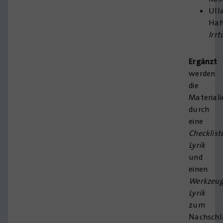
Ull
Hah
Irr
Ergänzt
werden
die
Materiali
durch
eine
Checklist
Lyrik
und
einen
Werkzeug
Lyrik
zum
Nachschl