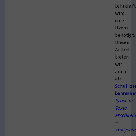
Lehrkraft
wird
eine
Lizenz
benötigt.
Diesen
Artikel
bieten
wir
auch
als
Schullize
Lehrerhe
Lyrische
Texte
erschließ
–
analysier