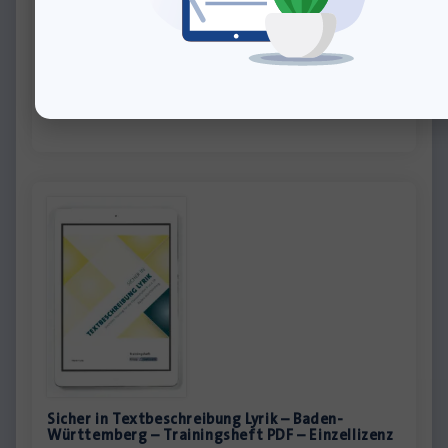
normal? – PDF
Download-Produkt
7,99
€
inkl. MwSt., zzgl.
Versandkosten
»In den Warenkorb
Sicher in Textbeschreibung Lyrik – Baden-
Württemberg – Trainingsheft PDF – Einzellizenz