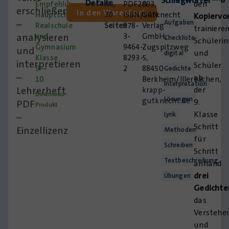
Schlagwörter
Details
den
Empfehlung:
A4,
PDF2093,
&
erschließen
In den Warenkorb
Hauptschule,
30
ISBN/EAN:
Gutknecht
Kopiervo
–
Aufgaben
Realschule
Seiten
978-
Verlag
trainiere
analysieren
und
3-
GmbH,
Checkliste
Schüleri
Gymnasium
9464-
Zugspitzweg
und
und
digital
Klasse
8293-
5,
interpretieren
Schüler
9—
2
88450
Gedichte
–
ab
10
Berkheim/Illerbachen,
Interpretation
Lehrerheft
der
krapp-
Download-
Lösungen
gutknecht.de
9.
PDF
Produkt
Klasse
Lyrik
–
Schritt
Einzellizenz
Methoden
für
Schreiben
Schritt
Textbeschreibung
anhand
drei
Übungen
Gedichte
das
Verstehe
und