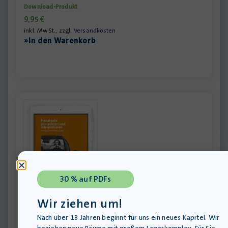
Download-Produkt
9,95
€
inkl. MwSt., zzgl.
Versandkosten
»In den Warenkorb
30 % auf PDFs
Wir ziehen um!
Prosatext analysieren und interpretieren –
Nach über 13 Jahren beginnt für uns ein neues Kapitel. Wir
Lehrerheft PDF – Schullizenz