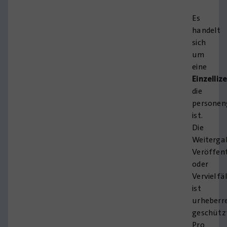
Es
handelt
sich
um
eine
Einzelliz
die
persone
ist.
Die
Weiterga
Veröffen
oder
Vervielfä
ist
urheberre
geschütz
Pro