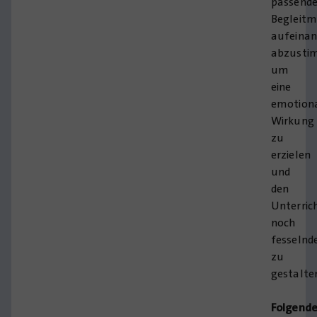
passend
Begleitm
aufeinan
abzusti
um
eine
emotion
Wirkung
zu
erzielen
und
den
Unterric
noch
fesselnd
zu
gestalte
Folgend