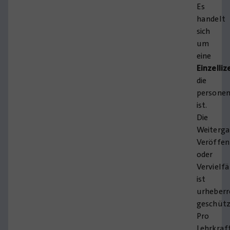
Es
handelt
sich
um
eine
Einzelliz
die
persone
ist.
Die
Weiterga
Veröffen
oder
Vervielf
ist
urheberr
geschütz
Pro
Lehrkraf