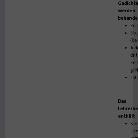
Gedicht
werden
behande
Zei
Stu
(Ra
Jed
dri
Zei
gle
Ha
Das
Lehrerhe
enthält
Kre
Um