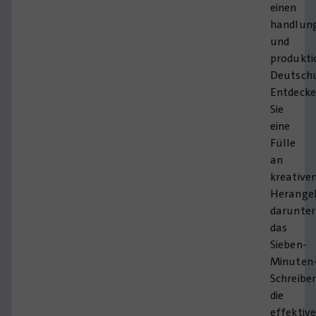
einen
handlun
und
produkti
Deutschu
Entdeck
Sie
eine
Fülle
an
kreative
Herange
darunter
das
Sieben-
Minuten
Schreibe
die
effektiv