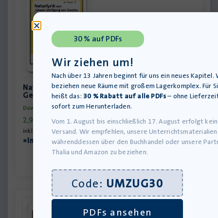
30 % auf PDFs
Wir ziehen um!
Nach über 13 Jahren beginnt für uns ein neues Kapitel. 
beziehen neue Räume mit großem Lagerkomplex. Für S
Naturlyrik von Johann Wolfgang von Goethe –
Gedichte mit Analyse ab Klasse 10
heißt das:
30 % Rabatt auf alle PDFs
– ohne Lieferzeit
sofort zum Herunterladen.
Download-Produkt
2,99
€
Vom 1. August bis einschließlich 17. August erfolgt kein
Versand. Wir empfehlen, unsere Unterrichtsmaterialien
inkl. MwSt., zzgl.
Versandkosten
»In den Warenkorb
währenddessen über den Buchhandel oder unsere Part
Thalia und Amazon zu beziehen.
Code:
UMZUG30
PDFs ansehen