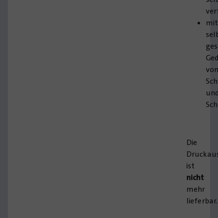
ver
mi
sel
ges
Ged
vo
Sch
un
Sch
Die
Druckau
ist
nicht
mehr
lieferbar.