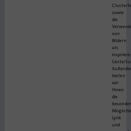
Clustert
sowie
die
Verwend
von
Bildern
als
inspirier
Gestaltu
Außerd
bieten
wir
Ihnen
die
besonde
Möglichk
Lyrik
und