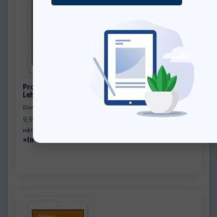
Prosatext analysieren und interpretieren –
Lehrerheft PDF – Einzellizenz
Download-Produkt
9,95
€
inkl. MwSt., zzgl.
Versandkosten
»In den Warenkorb