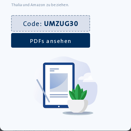
Thalia und Amazon zu beziehen.
Code:
UMZUG30
Newsletter abonnieren
PDFs ansehen
exklusive Angebote
neue Produkte
hilfreiche Impulse
Informationen
Die Abgabe bestimmter Lehrmaterialien erfolgt gemäß unseren
AGB
ausschließlich an Lehrkräfte. Bei Erstbestellungen dieser