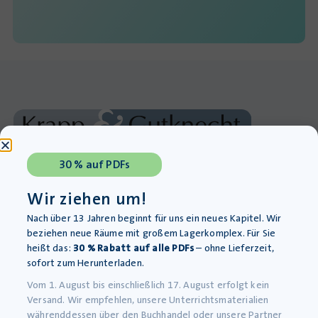
Werkstatt für kreativen Unterricht
30 % auf PDFs
08395 93034
Wir ziehen um!
08395 93035
Nach über 13 Jahren beginnt für uns ein neues Kapitel. Wir
beziehen neue Räume mit großem Lagerkomplex. Für Sie
info@krapp-gutknecht.de
heißt das:
30 % Rabatt auf alle PDFs
– ohne Lieferzeit,
sofort zum Herunterladen.
Sie erreichen unser Kundentelefon
Montag bis Freitag von 8:00 – 16:00 Uhr
Vom 1. August bis einschließlich 17. August erfolgt kein
Versand. Wir empfehlen, unsere Unterrichtsmaterialien
währenddessen über den Buchhandel oder unsere Partner