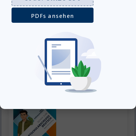
PDFs ansehen
Sicher in Textbeschreibung Prosa – Baden-
Württemberg – Trainingsheft PDF – Klassenlizenz
Download-Produkt
44,00
€
inkl. MwSt., zzgl.
Versandkosten
»In den Warenkorb