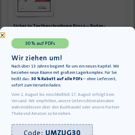
Sicher in Textbeschreibung Prosa – Baden-
Württemberg – Trainingsheft PDF – Einzellizenz
Download-Produkt
30 % auf PDFs
12,95
€
inkl. MwSt., zzgl.
Versandkosten
Wir ziehen um!
»In den Warenkorb
Nach über 13 Jahren beginnt für uns ein neues Kapitel. Wir
beziehen neue Räume mit großem Lagerkomplex. Für Sie
heißt das:
30 % Rabatt auf alle PDFs
– ohne Lieferzeit,
sofort zum Herunterladen.
Vom 1. August bis einschließlich 17. August erfolgt kein
Versand. Wir empfehlen, unsere Unterrichtsmaterialien
währenddessen über den Buchhandel oder unsere Partner
Thalia und Amazon zu beziehen.
Code:
UMZUG30