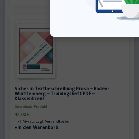
Sicher in Textbeschreibung Prosa – Baden-
Württemberg – Trainingsheft PDF –
Klassenlizenz
Download-Produkt
44,00
€
inkl. MwSt., zzgl.
Versandkosten
»In den Warenkorb