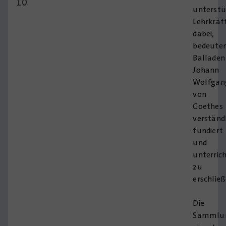
10
unterstü
Lehrkräf
dabei,
bedeute
Balladen
Johann
Wolfgan
von
Goethes
verständl
fundiert
und
unterric
zu
erschließ
Die
Sammlu