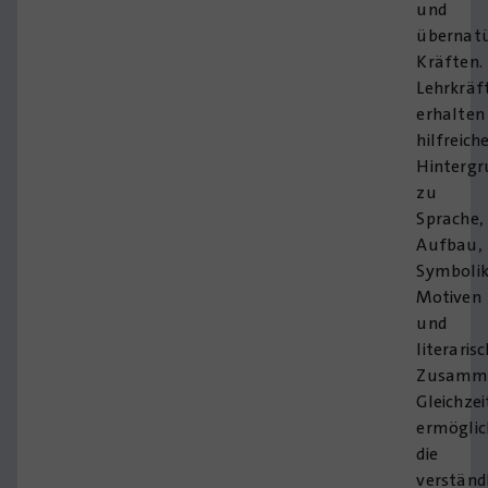
und
übernatü
Kräften.
Lehrkräf
erhalten
hilfreich
Hintergr
zu
Sprache,
Aufbau,
Symbolik
Motiven
und
literaris
Zusamm
Gleichzei
ermöglic
die
verständ