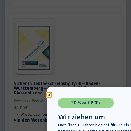
Sicher in Textbeschreibung Lyrik – Baden-
Württemberg – Trainingsheft PDF –
Klassenlizenz
Download-Produkt
30 % auf PDFs
44,00
€
inkl. MwSt., zzgl.
Versandkosten
Wir ziehen um!
»In den Warenkorb
Nach über 13 Jahren beginnt für uns ein 