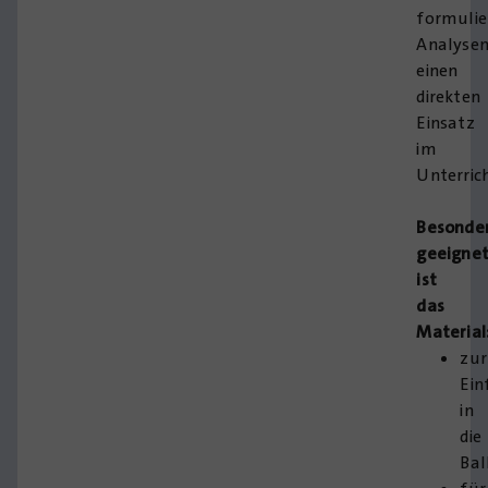
formulie
Analyse
einen
direkten
Einsatz
im
Unterrich
Besonde
geeigne
ist
das
Material
zur
Ein
in
die
Bal