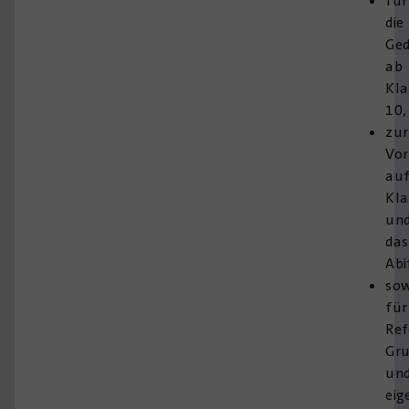
für
die
Ged
ab
Kla
10,
zur
Vor
au
Kla
un
das
Abi
sow
für
Ref
Gru
un
eig