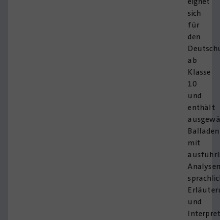
eignet
sich
für
den
Deutschu
ab
Klasse
10
und
enthält
ausgewä
Balladen
mit
ausführl
Analysen
sprachli
Erläute
und
Interpre