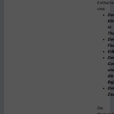
Enthalt
sind:
Der
Kön
in
Thu
Der
Fis
Erl
Der
Got
un
die
Baj
Der
Zau
Die