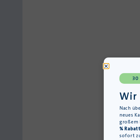
30
Wir
Nach übe
neues Ka
großem L
% Rabatt
sofort z