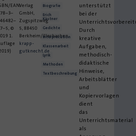
unterstützt
ISBN/EAN:
Verlag
Biografie
978–3–
GmbH,
bei der
Erich
Kästner
946482–
Zugspitzweg
Unterrichtsvorbereit
7–5, ©
5, 88450
Gedichte
Durch
019 1.
Berkheim/Illerbachen,
Interpretation
kreative
Auflage
krapp-
Aufgaben,
Klassenarbeit
2019)
gutknecht.de
methodisch-
Lyrik
didaktische
Methoden
Hinweise,
Textbeschreibung
Arbeitsblätter
und
Kopiervorlagen
dient
das
Unterrichtsmaterial
als