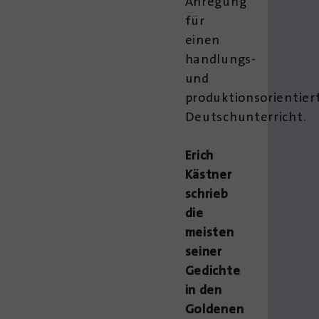
Anregung
für
einen
handlungs-
und
produktionsorientier
Deutschunterricht.
Erich
Kästner
schrieb
die
meisten
seiner
Gedichte
in den
Goldenen