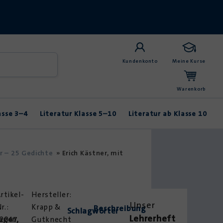
Kundenkonto
Meine Kurse
Warenkorb
asse 3–4
Literatur Klasse 5–10
Literatur ab Klasse 10
Anybook
Balladen & Lyrik
Fabeln & Märchen
er – 25 Gedichte
»
Erich Kästner, mit
rtikel-
Unser
r.:
Krapp &
Beschreibung
Schlagwörter
Lehrerheft
lagen
2047,
,
Gutknecht