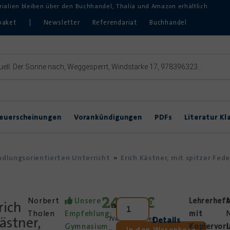
erialien bleiben über den Buchhandel, Thalia und Amazon erhältlich.
paket
|
Newsletter
Referendariat
Buchhandel
euerscheinungen
Vorankündigungen
PDFs
Literatur Kl
Inklusive Lektürearbeit
DVDs & Hörbücher
DaZ
andlungsorientierten Unterricht
»
Erich Kästner, mit spitzer Fed
Theater im Unterricht
24,85
€
Norbert
Unsere
Lehrerheft
A
rich
inkl.
zzgl.
Tholen
Empfehlung:
mit
N
ästner,
Details
7
Versandkosten
Gymnasium
Kopiervor
L