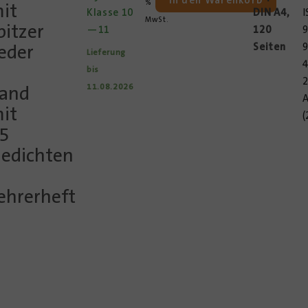
In den Warenkorb
%
it
Klasse 10
DIN A4,
MwSt.
pitzer
—11
120
eder
Seiten
Lieferung
4
bis
2
and
11.08.2026
it
(
5
edichten
ehrerheft