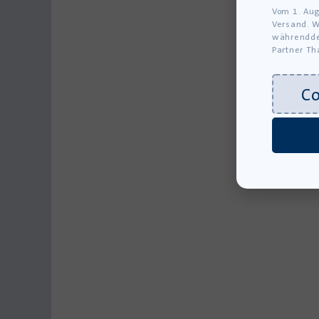
Vom 1. Aug
Versand. W
währendde
Partner Th
C