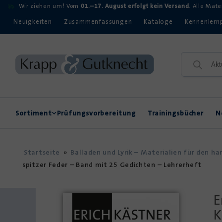
Wir ziehen um! Vom
01.–17. August erfolgt kein Versand
. Alle Mat
Neuigkeiten
Zusammenfassungen
Kataloge
Kennenlern
Sortiment
Prüfungsvorbereitung
Trainingsbücher
N
Rechtschreibung
Kompetenzerwerb
Startseite
»
Balladen und Lyrik – Materialien für den h
spitzer Feder – Band mit 25 Gedichten – Lehrerheft
E
K