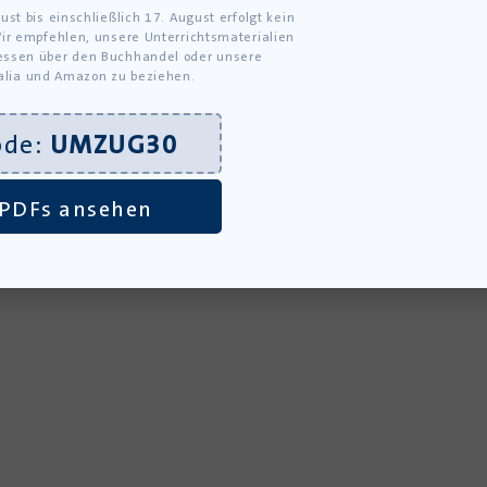
ust bis einschließlich 17. August erfolgt kein
ir empfehlen, unsere Unterrichtsmaterialien
ssen über den Buchhandel oder unsere
alia und Amazon zu beziehen.
ode:
UMZUG30
PDFs ansehen