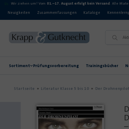
Wir ziehen um! Vom
01.–17. August erfolgt kein Versand
. Alle Mat
Neuigkeiten
Zusammenfassungen
Kataloge
Kennenlern
Sortiment
Prüfungsvorbereitung
Trainingsbücher
N
Rechtschreibung
Kompetenzerwerb
Startseite
»
Literatur Klasse 5 bis 10
»
Der Drohnenpilo
D
D
–