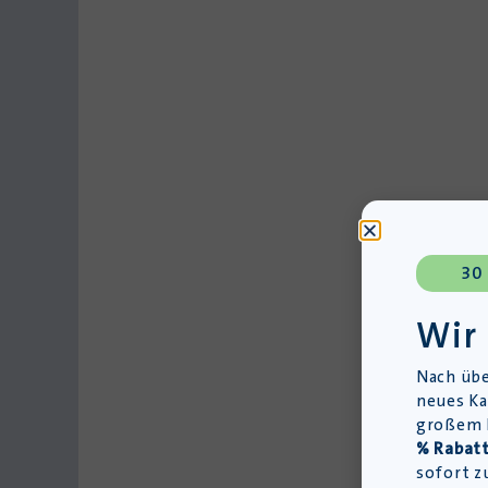
30
Wir
Nach übe
neues Ka
großem L
% Rabatt
sofort z