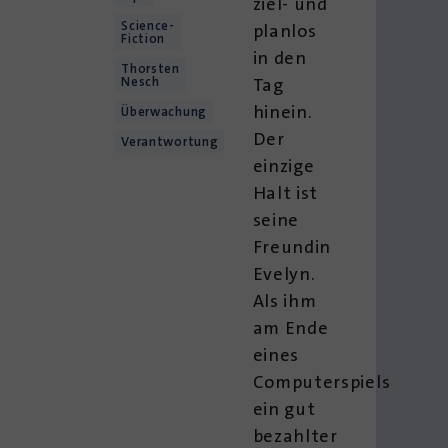
ziel- und
Science-
planlos
Fiction
in den
Thorsten
Nesch
Tag
hinein.
Überwachung
Der
Verantwortung
einzige
Halt ist
seine
Freundin
Evelyn.
Als ihm
am Ende
eines
Computerspiels
ein gut
bezahlter