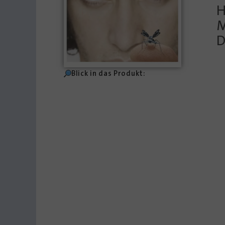
H
M
D
Blick in das Produkt: