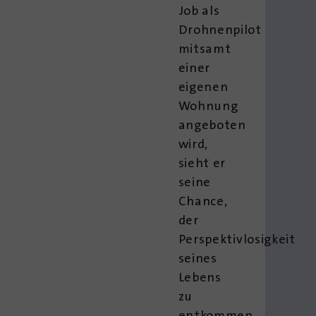
Job als
Drohnenpilot
mitsamt
einer
eigenen
Wohnung
angeboten
wird,
sieht er
seine
Chance,
der
Perspektivlosigkeit
seines
Lebens
zu
entkommen.