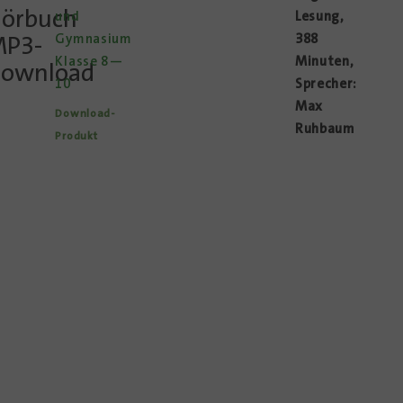
örbuch
und
Lesung,
P3-
Gymnasium
388
Klasse 8—
Minuten,
ownload
10
Sprecher:
Max
Download-
Ruhbaum
Produkt