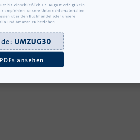
ust bis einschließlich 17. August erfolgt kein
ir empfehlen, unsere Unterrichtsmaterialien
ssen über den Buchhandel oder unsere
alia und Amazon zu beziehen.
ode:
UMZUG30
PDFs ansehen