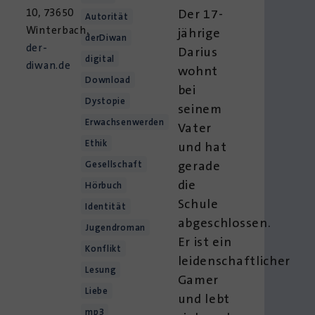
10, 73650
Der 17-
Autorität
Winterbach,
jährige
derDiwan
der-
Darius
digital
diwan.de
wohnt
Download
bei
Dystopie
seinem
Erwachsenwerden
Vater
Ethik
und hat
gerade
Gesellschaft
die
Hörbuch
Schule
Identität
abgeschlossen.
Jugendroman
Er ist ein
Konflikt
leidenschaftlicher
Lesung
Gamer
Liebe
und lebt
mp3