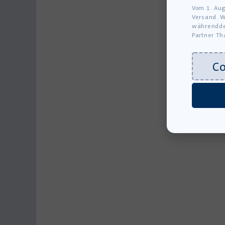
Vom 1. Aug
Versand. W
währendde
Partner Th
C