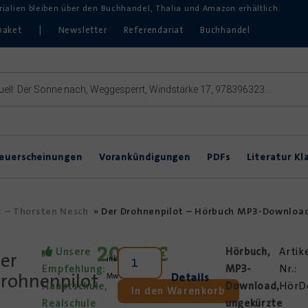
erialien bleiben über den Buchhandel, Thalia und Amazon erhältlich.
paket
|
Newsletter
Referendariat
Buchhandel
euerscheinungen
Vorankündigungen
PDFs
Literatur Kl
Inklusive Lektürearbeit
DVDs & Hörbücher
DaZ
t – Thorsten Nesch
»
Der Drohnenpilot – Hörbuch MP3-Downloa
Theater im Unterricht
20,00
€
Unsere
Hörbuch,
Artik
er
inkl.
Empfehlung:
MP3-
Nr.:
rohnenpilot
Details
MwSt.
Hauptschule,
Download
,
HörD
In den Warenkorb
Realschule
ungekürzte