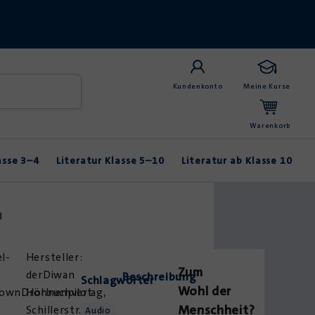
Kundenkonto
Meine Kurse
Warenkorb
asse 3–4
Literatur Klasse 5–10
Literatur ab Klasse 10
Anybook
Balladen & Lyrik
Fabeln & Märchen
d
el-
Zum
derDiwan
Beschreibung
Schlagwörter
Wohl der
ownDrohnenpilot
Hörbuchverlag,
Menschheit?
Schillerstr.
Audio