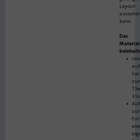
Layout
aussehe
kann.
Das
Material
beinhalt
Inf
auf
Sac
zu
Th
Vis
Auf
zur
Ers
ein
eig