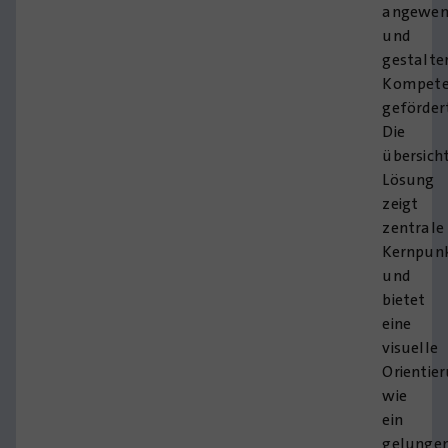
angewen
und
gestalte
Kompet
geförder
Die
übersicht
Lösung
zeigt
zentrale
Kernpun
und
bietet
eine
visuelle
Orientie
wie
ein
gelunge