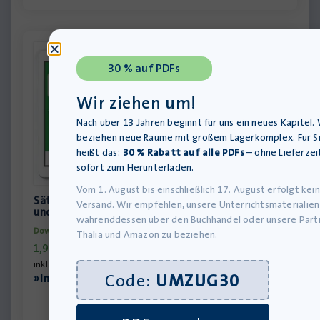
30 % auf PDFs
Wir ziehen um!
Nach über 13 Jahren beginnt für uns ein neues Kapitel. 
beziehen neue Räume mit großem Lagerkomplex. Für S
heißt das:
30 % Rabatt auf alle PDFs
– ohne Lieferzei
sofort zum Herunterladen.
Vom 1. August bis einschließlich 17. August erfolgt kein
Sätze bilden Texte – Satzschlamassel – Klasse 7
Versand. Wir empfehlen, unsere Unterrichtsmaterialien
und 8 – PDF
währenddessen über den Buchhandel oder unsere Part
Download-Produkt
Thalia und Amazon zu beziehen.
1,99
€
inkl. MwSt., zzgl.
Versandkosten
Code:
UMZUG30
»In den Warenkorb