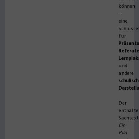
können
–
eine
Schlüss
für
Präsenta
Referate
Lernplak
und
andere
schulisc
Darstell
Der
enthalte
Sachtext
Ein
Bild