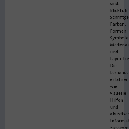
sind:
Blickfüh
Schriftg
Farben,
Formen,
Symbole
Mediena
und
Layoutre
Die
Lernend
erfahren
wie
visuelle
Hilfen
und
akustisc
Informa
zusamme