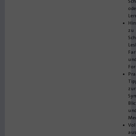
Sch
ode
Ler
Hin
zu
Sch
Les
Far
un
Fo
Pra
Tip
zur
Sy
Bli
un
Me
Vol
aus