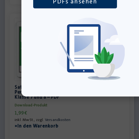
PDFs ansehen
Satzlandschaften entdecken –
Personenbeschreibung – Adjektive deklinieren –
Klasse 7 und 8 – PDF
Download-Produkt
1,99
€
inkl. MwSt., zzgl.
Versandkosten
»In den Warenkorb