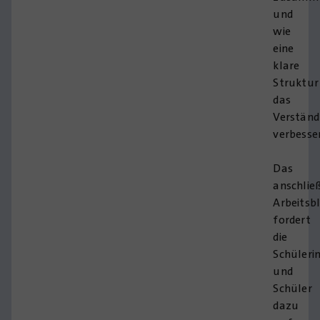
und
wie
eine
klare
Struktur
das
Verständ
verbesser
Das
anschlie
Arbeitsb
fordert
die
Schüleri
und
Schüler
dazu