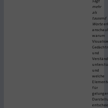
sagt
mehr
als
tausend
Worte
er
anschaul
warum
Visualis
Gedächtn
und
Verständ
unterstü
und
welche
Element
für
gelunge
Darstell
entschei