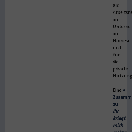
als
Arbeitsh
im
Unterric
im
Homesch
und
für
die
private
Nutzung
Eine
»
Zusamme
zu
Ihr
kriegt
mich