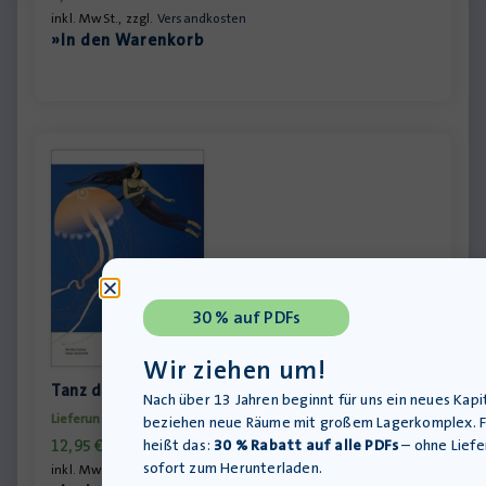
inkl. MwSt., zzgl.
Versandkosten
»In den Warenkorb
30 % auf PDFs
Wir ziehen um!
Tanz der Tiefseequalle – Schülerheft
Nach über 13 Jahren beginnt für uns ein neues Kapit
Lieferung bis 12.08.2026
beziehen neue Räume mit großem Lagerkomplex. F
heißt das:
30 % Rabatt auf alle PDFs
– ohne Liefe
12,95
€
sofort zum Herunterladen.
inkl. MwSt., zzgl.
Versandkosten