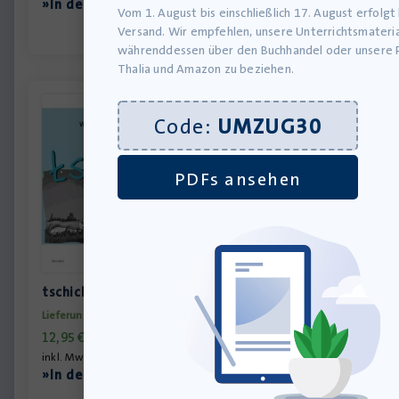
»In den Warenkorb
Vom 1. August bis einschließlich 17. August erfolgt
Versand. Wir empfehlen, unsere Unterrichtsmateria
währenddessen über den Buchhandel oder unsere 
Thalia und Amazon zu beziehen.
Code:
UMZUG30
PDFs ansehen
tschick – Schülerarbeitsheft
Lieferung bis 12.08.2026
12,95
€
inkl. MwSt., zzgl.
Versandkosten
»In den Warenkorb