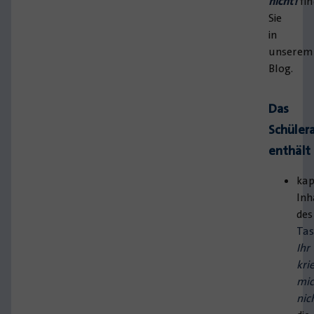
nicht!
fin
Sie
in
unserem
Blog.
Das
Schüler
enthält
kap
Inh
des
Ta
Ihr
kri
mi
nic