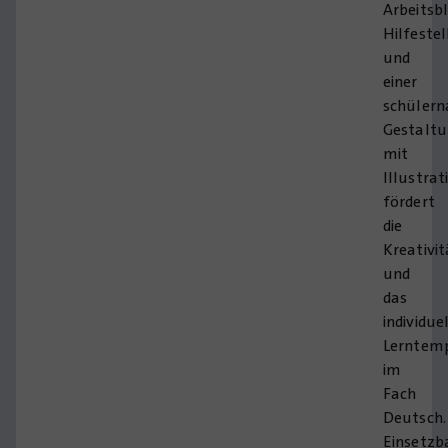
Arbeitsb
Hilfeste
und
einer
schüler
Gestalt
mit
Illustrat
fördert
die
Kreativit
und
das
individue
Lerntem
im
Fach
Deutsch.
Einsetzb