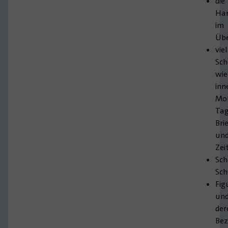
die
Ha
im
Übe
vie
Sch
wie
inn
Mo
Tag
Bri
un
Zei
Sch
Sc
Fig
un
der
Bez