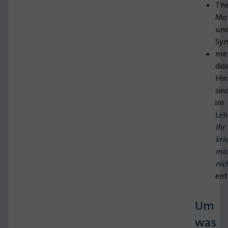
Th
Mot
un
Sy
met
did
Hin
sin
im
Leh
Ihr
kri
mi
nic
ent
Um
was