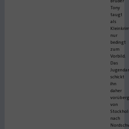
Bruder
Tony
taugt
als
Kleinkrim
nur
bedingt
zum
Vorbild.
Das
Jugenda
schickt
ihn
daher
vorüber
von
Stockho
nach
Nordsch