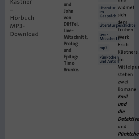
Kästner
und
widmet
Literatur
–
John
im
sich
Gespräch
Hörbuch
von
dem
Düffel,
MP3-
Literaturgeschichte
frühen
Live-
Download
Live-
Werk
Mitschnitt,
Mitschnitt
Prolog
Erich
mp3
und
Kästners.
Epilog:
Pünktchen
Im
und Anton
Timo
Mittelpu
Brunke.
stehen
zwei
Romane
Emil
und
die
Detektiv
und
Pünktche