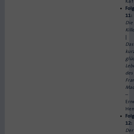
Kaf
Fol
11:
Die
Kill
|
Das
kur
glüc
Leb
des
Fra
Mac
–
Ern
He
Fol
12:
Der