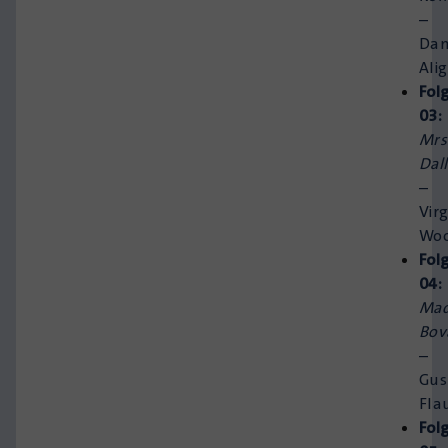
–
Dan
Alig
Fol
03:
Mrs
Dal
–
Virg
Woo
Fol
04:
Ma
Bov
–
Gus
Fla
Fol