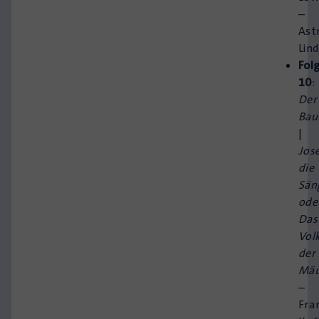
–
Astr
Lin
Fol
10
:
Der
Bau
|
Jose
die
Sän
ode
Das
Vol
der
Mäu
–
Fra