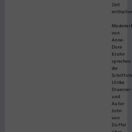
Zeit
enthalten
Moderier
von
Anne-
Dore
Krohn
sprechen
die
Schriftste
Ulrike
Draesner
und
Autor
John
von
Düffel
über