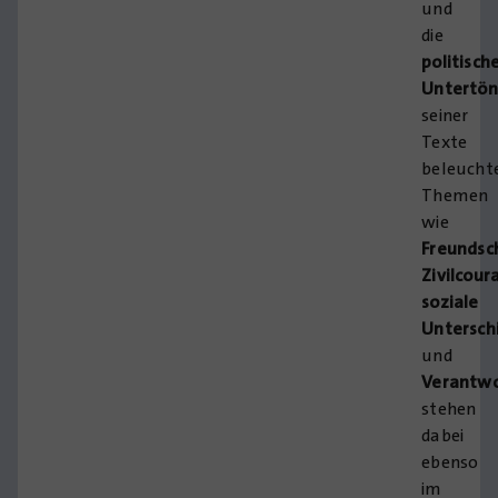
und
die
politisch
Untertö
seiner
Texte
beleuchte
Themen
wie
Freundsc
Zivilcour
soziale
Untersch
und
Verantw
stehen
dabei
ebenso
im