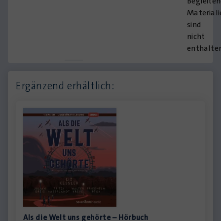
Begleite
Materiali
sind
nicht
enthalten
Ergänzend erhältlich:
Als die Welt uns gehörte – Hörbuch