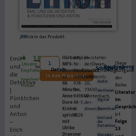
Blick in das Produkt:
15,00
€
Emil
Hörbuch,
Artikel-
inkl.
Diese
Unsere
MP3-
Nr.:
derDiwan
und
Beschreibung
MwSt.
Schlagwörter
Details
Ausgabe
Empfehlung:
Download,
HörDown13,
Hörbuchverlag,
die
In den Warenkorb
ca.
ISBN/EAN:
Schillerstr.
der
Download-
Detektive
Audio
66
978-
10,
Reihe
Produkt
|
Minuten,
3-
73650
derDiwan
Literatur
Anne-
949840-
Winterbach,
Pünktchen
im
digital
Dore
48-7,
der-
und
Gespräch
Krohn
©
diwan.de
Download
Anton
ist
spricht
2026
Emil und
–
Folge
mit
die
Detektive
Ulrike
13
Erich
Draesner
Klassiker
und