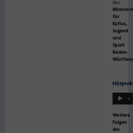
das
Minister
für
Kultus,
Jugend
und
Sport
Baden-
Württem
Hörprob
Audio-
00:00
00:
Player
Weitere
Folgen
der