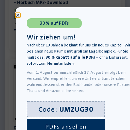
– Hörbuch MP3-Download
Download-Produkt
15,00
€
30 % auf PDFs
inkl. MwSt., zzgl.
Versandkosten
»In den Warenkorb
Wir ziehen um!
Nach über 13 Jahren beginnt für uns ein neues Kapitel. Wi
beziehen neue Räume mit großem Lagerkomplex. Für Sie
heißt das:
30 % Rabatt auf alle PDFs
– ohne Lieferzeit,
sofort zum Herunterladen.
Vom 1. August bis einschließlich 17. August erfolgt kein
Versand. Wir empfehlen, unsere Unterrichtsmaterialien
währenddessen über den Buchhandel oder unsere Partne
Thalia und Amazon zu beziehen.
Code:
UMZUG30
PDFs ansehen
Der Bau | Josefine, die Sängerin oder Das Volk