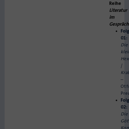
Reihe
Literatur
im
Gespräch
Fol
01:
Die
klei
Hex
|
Kra
–
Otf
Pre
Fol
02:
Die
Göt
Kom