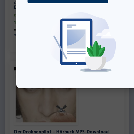
der Mäuse – Franz Kafka – Hörbuch MP3-
Download
Download-Produkt
15,00
€
inkl. MwSt., zzgl.
Versandkosten
»In den Warenkorb
Der Drohnenpilot – Hörbuch MP3-Download