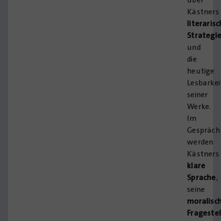
Kästners
literaris
Strategi
und
die
heutige
Lesbarkei
seiner
Werke.
Im
Gespräch
werden
Kästners
klare
Sprache
,
seine
moralisc
Frageste