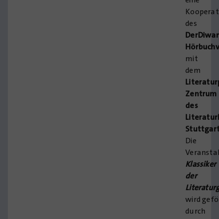
Kooperat
des
DerDiwa
Hörbuchv
mit
dem
Literatu
Zentrum
des
Literatu
Stuttgart
Die
Veransta
Klassiker
der
Literatur
wird gefö
durch