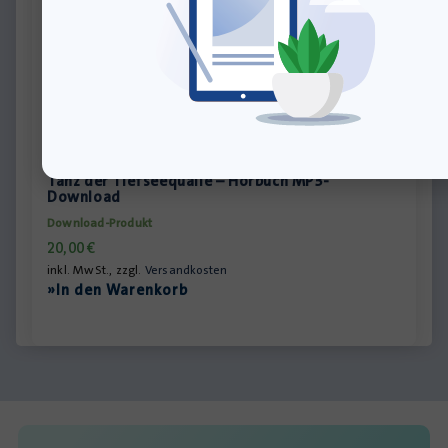
Tanz der Tiefseequalle – Hörbuch MP3-
Download
Download-Produkt
20,00
€
inkl. MwSt., zzgl.
Versandkosten
»In den Warenkorb