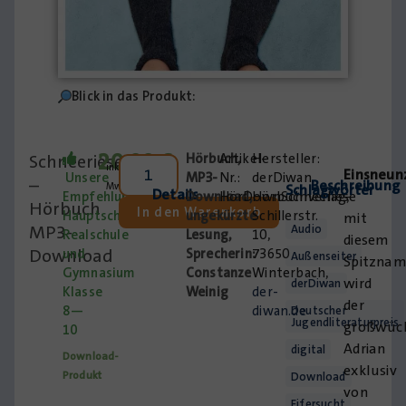
Blick in das Produkt:
20,00
€
Schneeriese
Hörbuch,
Artikel-
inkl.
Einsneun
Unsere
MP3-
Nr.:
derDiwan
–
Beschreibung
MwSt.
Schlagwörter
Details
–
Empfehlung:
Download,
HörDownSchneeriese
Hörbuchverlag,
Hörbuch
In den Warenkorb
Hauptschule,
ungekürzte
Schillerstr.
mit
MP3-
Audio
Realschule
Lesung,
10,
diesem
Download
und
Sprecherin:
73650
Außenseiter
Spitzna
Gymnasium
Constanze
Winterbach,
wird
derDiwan
Klasse
Weinig
der-
der
8—
diwan.de
Deutscher
Jugendliteraturpreis
großwüch
10
Adrian
digital
Download-
exklusiv
Produkt
Download
von
Eifersucht