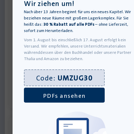
Wir ziehen um!
Nach über 13 Jahren beginnt für uns ein neues Kapitel. Wir
beziehen neue Räume mit großem Lagerkomplex. Für Sie
heißt das:
30 % Rabatt auf alle PDFs
– ohne Lieferzeit,
sofort zum Herunterladen.
Vom 1. August bis einschließlich 17. August erfolgt kein
Versand. Wir empfehlen, unsere Unterrichtsmaterialien
währenddessen über den Buchhandel oder unsere Partner
Thalia und Amazon zu beziehen.
Nach vorn, nach Süden – Hörbuch MP3-Download
Download-Produkt
20,00
€
Code:
UMZUG30
inkl. MwSt., zzgl.
Versandkosten
»In den Warenkorb
PDFs ansehen