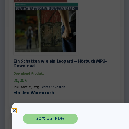
Ein Schatten wie ein Leopard – Hörbuch MP3-
Download
Download-Produkt
20,00
€
inkl. MwSt., zzgl.
Versandkosten
»In den Warenkorb
30 % auf PDFs