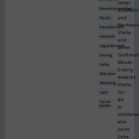
seiner
Erwachsenwerden
Kindheits
und
Flucht
Nachbari
Freundschaft
Stella
Hörbuch
und
Jugendroman
deren
Großmut
Lesung
Misses
Liebe
Elderly
Märchen
bedacht.
Mobbing
Stella,
für
mp3
die
Susan
Kreller
er
mittlerwe
eine
zarte
Liebe