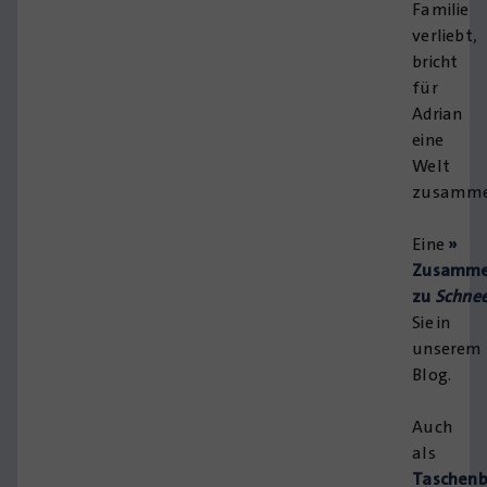
Familie
verliebt,
bricht
für
Adrian
eine
Welt
zusamme
Eine
»
Zusamme
zu
Schnee
Sie in
unserem
Blog.
Auch
als
Taschen