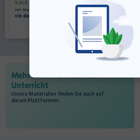
9,95
€
inkl. MwSt., zzgl.
Versandkosten
»In den Warenkorb
Mehr Raum für kreativen
Unterricht
Unsere Materialien finden Sie auch auf
diesen Plattformen: