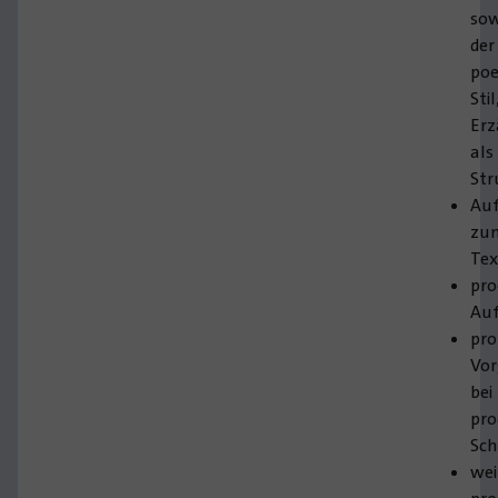
sow
der
poe
Stil
Er
als
Str
Au
zu
Tex
pro
Au
pro
Vo
bei
pro
Sch
wei