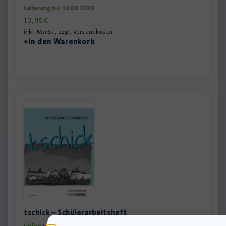
Lieferung bis 10.08.2026
12,95
€
inkl. MwSt., zzgl.
Versandkosten
»In den Warenkorb
tschick – Schülerarbeitsheft
Lieferung bis 10.08.2026