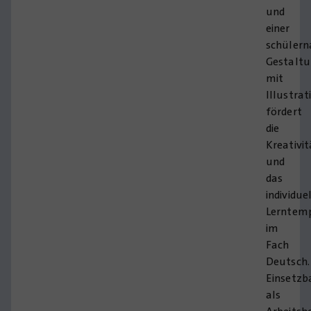
und
einer
schüler
Gestalt
mit
Illustrat
fördert
die
Kreativit
und
das
individue
Lerntem
im
Fach
Deutsch.
Einsetzb
als