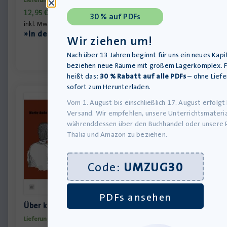
12,95
€
30 % auf PDFs
inkl. MwSt., zzgl.
Versandkosten
»In den Warenkorb
Wir ziehen um!
Nach über 13 Jahren beginnt für uns ein neues Kapit
beziehen neue Räume mit großem Lagerkomplex. F
heißt das:
30 % Rabatt auf alle PDFs
– ohne Liefe
sofort zum Herunterladen.
Vom 1. August bis einschließlich 17. August erfolgt
Versand. Wir empfehlen, unsere Unterrichtsmateria
währenddessen über den Buchhandel oder unsere 
Thalia und Amazon zu beziehen.
Code:
UMZUG30
PDFs ansehen
Über kurz oder lang – Schülerheft – Saarland
Lieferung bis 10.08.2026