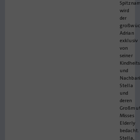
Spitzna
wird
der
großwüc
Adrian
exklusiv
von
seiner
Kindheit
und
Nachbar
Stella
und
deren
Großmut
Misses
Elderly
bedacht.
Stella,