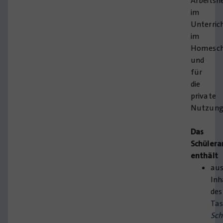
Arbeitsh
im
Unterric
im
Homesch
und
für
die
private
Nutzung
Das
Schülera
enthält
aus
Inh
des
Ta
Sch