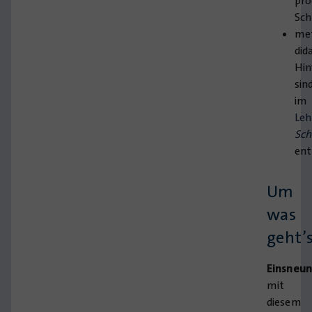
pro
Sch
met
did
Hin
sin
im
Leh
Sch
ent
Um
was
geht’
Einsneun
mit
diesem