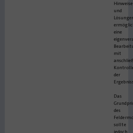
Hinweise
und
Lösunge
ermögli
eine
eigenver
Bearbeit
mit
anschlie
Kontroll
der
Ergebnis
Das
Grundpri
des
Feldermo
sollte
jedoch