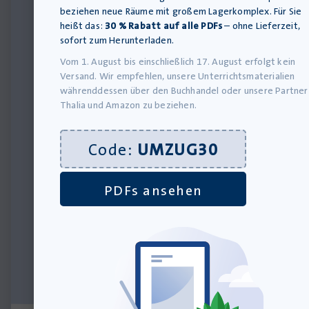
Im Schuldienst
beziehen neue Räume mit großem Lagerkomplex. Für Sie
arbeitet sie
heißt das:
30 % Rabatt auf alle PDFs
– ohne Lieferzeit,
vorwiegend mit
sofort zum Herunterladen.
dem iPad und hat
Vom 1. August bis einschließlich 17. August erfolgt kein
ein besonderes
Versand. Wir empfehlen, unsere Unterrichtsmaterialien
Interesse daran,
währenddessen über den Buchhandel oder unsere Partner
Tafelbilder und
Thalia und Amazon zu beziehen.
Merkblätter mit
Sketchnotes
anschaulicher zu
Code:
UMZUG30
gestalten. Frau
Küsters begleitet
als
PDFs ansehen
Ausbildungsberater
in Studierende bei
der Schulpraxis in
ihrem ISP
(interdisziplinäre
Schulpraxis).
Alle