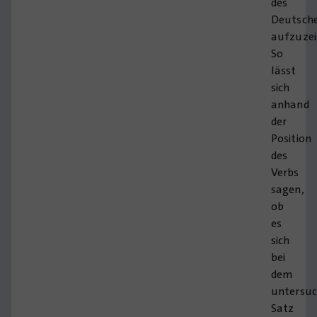
des
Deutsch
aufzuzei
So
lässt
sich
anhand
der
Position
des
Verbs
sagen,
ob
es
sich
bei
dem
untersu
Satz