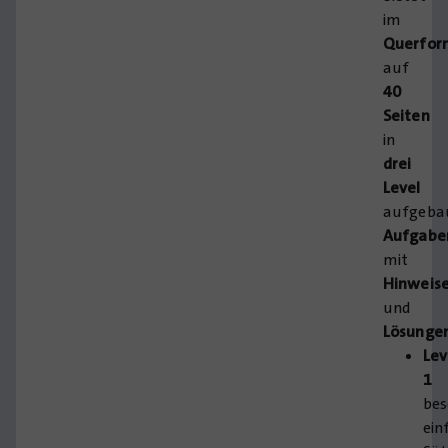
im
Querfor
auf
40
Seiten
in
drei
Level
aufgeba
Aufgabe
mit
Hinweis
und
Lösunge
Lev
1
bes
ein