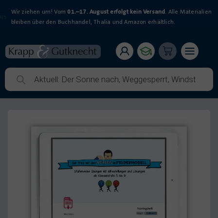
Wir ziehen um! Vom
01.–17. August erfolgt kein Versand
. Alle Materialien
bleiben über den Buchhandel, Thalia und Amazon erhältlich.