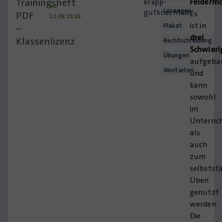
Trainingsheft
Feldermo
krapp-
bis
Lösungen
gutknecht.de
Es
PDF
12.08.2026
ist in
Plakat
–
drei
Klassenlizenz
Rechtschreibung
Schwieri
Übungen
aufgeba
Wortarten
und
kann
sowohl
im
Unterric
als
auch
zum
selbstst
Üben
genutzt
werden.
Die