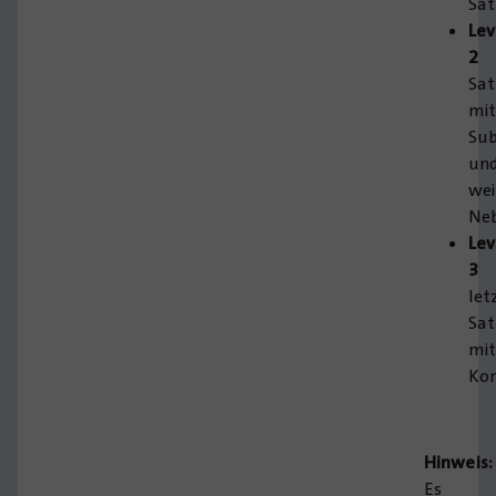
Sät
Lev
2
Sat
mi
Sub
un
wei
Neb
Lev
3
let
Sat
mi
Kon
Hinweis:
Es