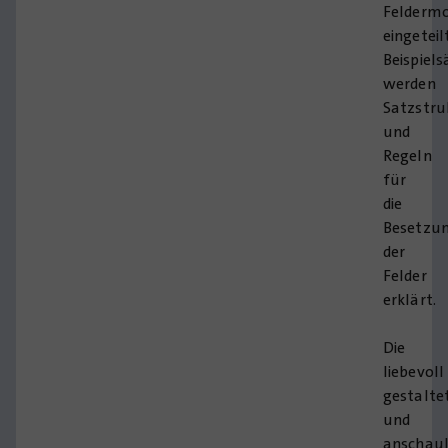
Feldermo
eingeteil
Beispiel
werden
Satzstru
und
Regeln
für
die
Besetzu
der
Felder
erklärt.
Die
liebevoll
gestalte
und
anschaul