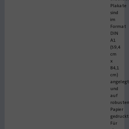
Plakate
sind
im
Format
DIN
A1
(59,4
cm
x
84,1
cm)
angeleg
und
auf
robuste
Papier
gedruckt
Für