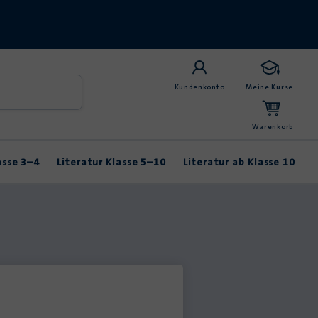
Kundenkonto
Meine Kurse
Warenkorb
asse 3–4
Literatur Klasse 5–10
Literatur ab Klasse 10
Anybook
Balladen & Lyrik
Fabeln & Märchen