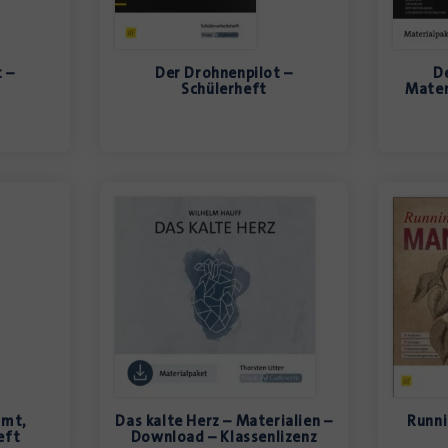
 –
Der Drohnenpilot –
D
Schülerheft
Mater
umt,
Das kalte Herz – Materialien –
Runni
eft
Download – Klassenlizenz