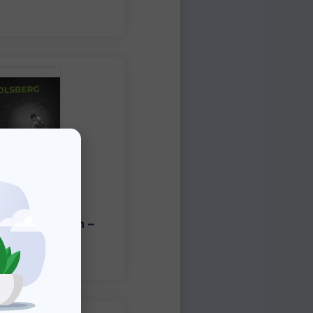
 in a White Room –
Schülerheft