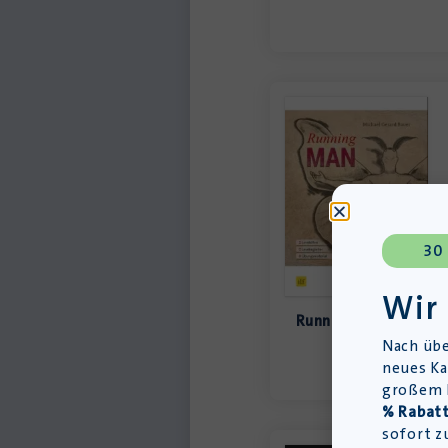
30
Wir
Running MAN – Schül
Nach übe
neues Ka
großem L
% Rabatt
sofort z