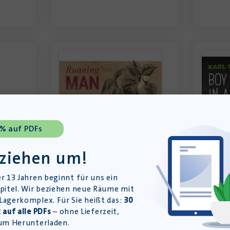
 % auf PDFs
 ziehen um!
erheft
Running MAN – Materialpaket
Boy
– Download
r 13 Jahren beginnt für uns ein
pitel. Wir beziehen neue Räume mit
agerkomplex. Für Sie heißt das:
30
 auf alle PDFs
– ohne Lieferzeit,
um Herunterladen.