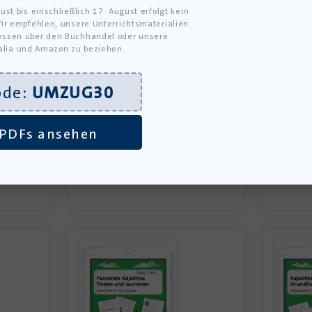
ust bis einschließlich 17. August erfolgt kein
ir empfehlen, unsere Unterrichtsmaterialien
ssen über den Buchhandel oder unsere
alia und Amazon zu beziehen.
ode:
UMZUG30
PDFs ansehen
om –
Boy in a White Room –
Die 
Materialpaket – Download