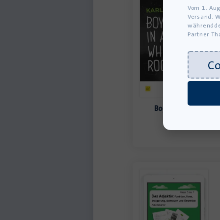
Vom 1. Aug
Versand. W
währendde
Partner Th
C
Boy in a White Ro
Lehrerheft