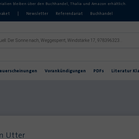
erialien bleiben über den Buchhandel, Thalia und Amazon erhältlich.
paket
|
Newsletter
Referendariat
Buchhandel
euerscheinungen
Vorankündigungen
PDFs
Literatur Kl
Inklusive Lektürearbeit
DVDs & Hörbücher
DaZ
Theater im Unterricht
n Utter