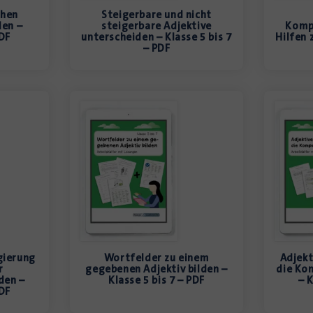
chen
Steigerbare und nicht
en –
steigerbare Adjektive
Komp
PDF
unterscheiden – Klasse 5 bis 7
Hilfen 
– PDF
gierung
Wortfelder zu einem
Adjekt
r
gegebenen Adjektiv bilden –
die Ko
den –
Klasse 5 bis 7 – PDF
– K
PDF