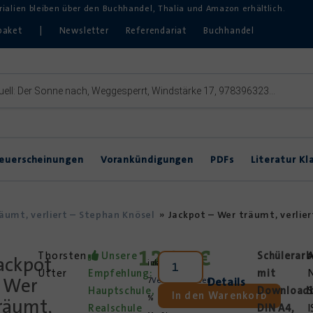
erialien bleiben über den Buchhandel, Thalia und Amazon erhältlich.
paket
|
Newsletter
Referendariat
Buchhandel
euerscheinungen
Vorankündigungen
PDFs
Literatur Kl
Inklusive Lektürearbeit
DVDs & Hörbücher
DaZ
äumt, verliert – Stephan Knösel
»
Jackpot – Wer träumt, verlier
Theater im Unterricht
12,95
€
Thorsten
Unsere
Schülerarb
A
ackpot
inkl.
zzgl.
Utter
Empfehlung:
mit
N
 Wer
Details
7
Versandkosten
Hauptschule,
Downloadb
S
In den Warenkorb
%
räumt,
Realschule
DIN A4,