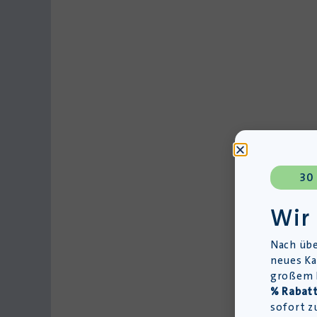
30
Wir
Nach übe
neues Ka
großem L
% Rabatt
sofort z