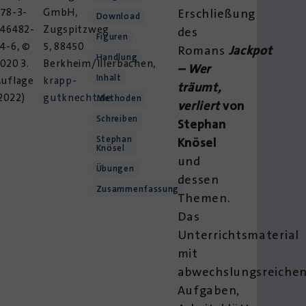
78-3-
GmbH,
Erschließung
Download
946482-
Zugspitzweg
des
Figuren
4-6, ©
5, 88450
Romans
Jackpot
Handlung
020 3.
Berkheim/Illerbachen,
– Wer
Inhalt
Auflage
krapp-
träumt,
2022)
gutknecht.de
Methoden
verliert
von
Schreiben
Stephan
Stephan
Knösel
Knösel
und
Übungen
dessen
Zusammenfassung
Themen.
Das
Unterrichtsmaterial
mit
abwechslungsreiche
Aufgaben,