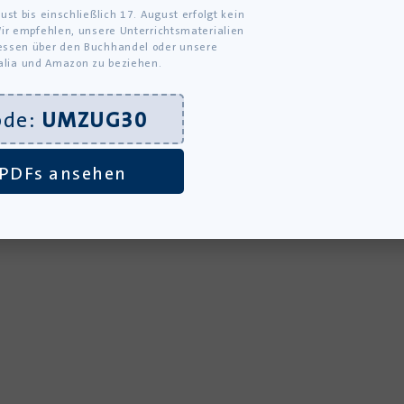
ust bis einschließlich 17. August erfolgt kein
ir empfehlen, unsere Unterrichtsmaterialien
ssen über den Buchhandel oder unsere
alia und Amazon zu beziehen.
ode:
UMZUG30
PDFs ansehen