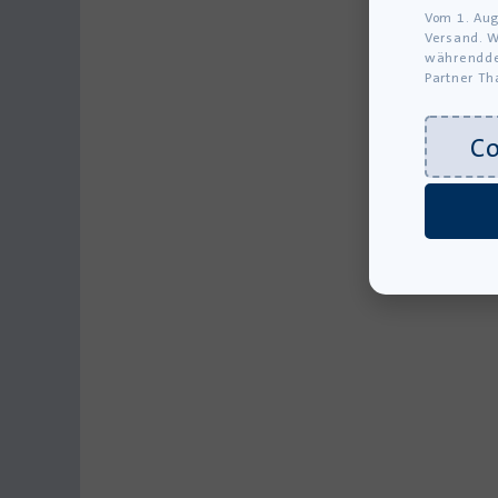
Vom 1. Aug
Versand. W
währendde
Partner Th
C