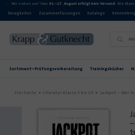
Wir ziehen um! Vom
01.–17. August erfolgt kein Versand
. Alle Mat
Neuigkeiten
Zusammenfassungen
Kataloge
Kennenlern
Sortiment
Prüfungsvorbereitung
Trainingsbücher
N
Rechtschreibung
Kompetenzerwerb
Startseite
»
Literatur Klasse 5 bis 10
»
Jackpot – Wer tr
J
–
t