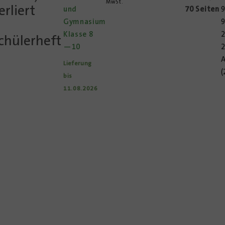
MwSt.
erliert
und
70 Seiten
9
Gymnasium
Klasse 8
2
chülerheft
—10
2
Lieferung
(
bis
11.08.2026