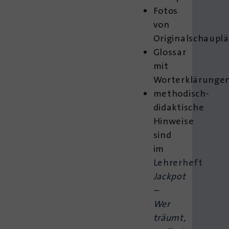
Fotos
von
Originalschaupl
Glossar
mit
Worterklärunge
methodisch-
didaktische
Hinweise
sind
im
Lehrerheft
Jackpot
–
Wer
träumt,