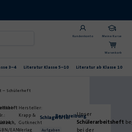
Kundenkonto
Meine Kurse
Warenkorb
asse 3–4
Literatur Klasse 5–10
Literatur ab Klasse 10
Anybook
Balladen & Lyrik
Fabeln & Märchen
t – Schülerheft
eitsheft
rtikel-
Unser
r.:
Krapp &
Beschreibung
Schlagwörter
Schülerarbeitsheft
be
ereich
2024,
,
Gutknecht
bei der
ISBN/EAN:
Verlag
Aufgaben