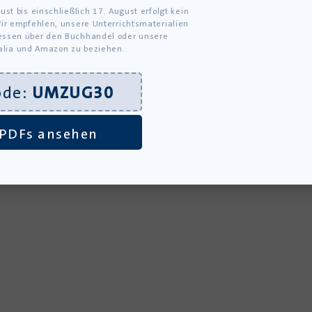
ust bis einschließlich 17. August erfolgt kein
ir empfehlen, unsere Unterrichtsmaterialien
ssen über den Buchhandel oder unsere
alia und Amazon zu beziehen.
ode:
UMZUG30
PDFs ansehen