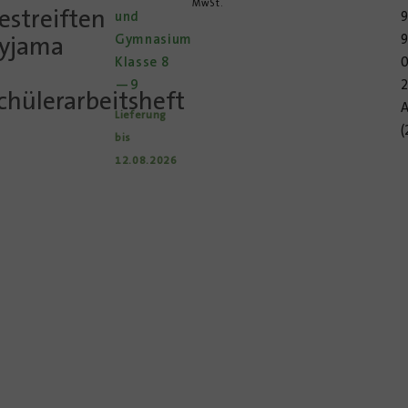
MwSt.
estreiften
und
9
yjama
Gymnasium
Klasse 8
0
—9
2
chülerarbeitsheft
Lieferung
(
bis
12.08.2026