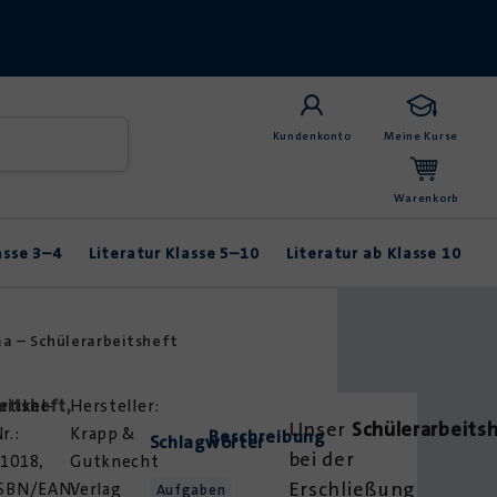
Kundenkonto
Meine Kurse
Warenkorb
asse 3–4
Literatur Klasse 5–10
Literatur ab Klasse 10
Anybook
Balladen & Lyrik
Fabeln & Märchen
a – Schülerarbeitsheft
eitsheft
rtikel-
,
Unser
Schülerarbeits
r.:
Krapp &
Beschreibung
Schlagwörter
bei der
1018,
Gutknecht
Erschließung
ISBN/EAN:
Verlag
Aufgaben