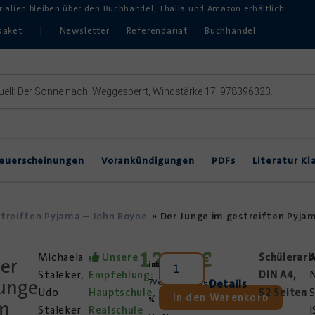
erialien bleiben über den Buchhandel, Thalia und Amazon erhältlich.
paket
|
Newsletter
Referendariat
Buchhandel
euerscheinungen
Vorankündigungen
PDFs
Literatur Kl
Inklusive Lektürearbeit
DVDs & Hörbücher
DaZ
streiften Pyjama – John Boyne
»
Der Junge im gestreiften Pyjam
Theater im Unterricht
12,95
€
Michaela
Unsere
Schülerarb
A
er
inkl.
zzgl.
Staleker,
Empfehlung:
DIN A4,
N
unge
Details
7
Versandkosten
Udo
Hauptschule,
52 Seiten
S
In den Warenkorb
%
m
Staleker
Realschule