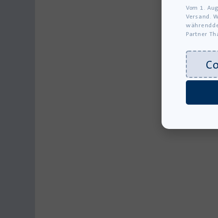
Vom 1. Aug
Versand. W
währendde
Partner Th
C