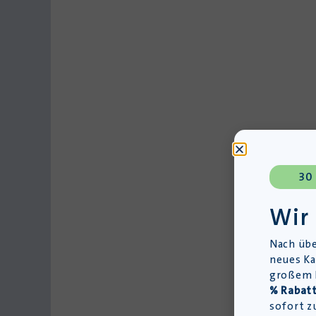
30
Wir
Nach übe
neues Ka
großem L
% Rabatt
sofort z