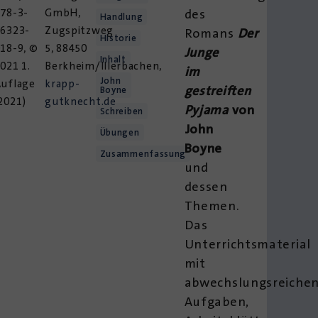
78-3-
GmbH,
des
Handlung
96323-
Zugspitzweg
Romans
Der
Historie
18-9, ©
5, 88450
Junge
Inhalt
021 1.
Berkheim/Illerbachen,
im
John
Auflage
krapp-
gestreiften
Boyne
2021)
gutknecht.de
Pyjama
von
Schreiben
John
Übungen
Boyne
Zusammenfassung
und
dessen
Themen.
Das
Unterrichtsmaterial
mit
abwechslungsreiche
Aufgaben,