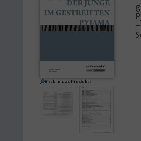
g
P
–
S
Blick in das Produkt: