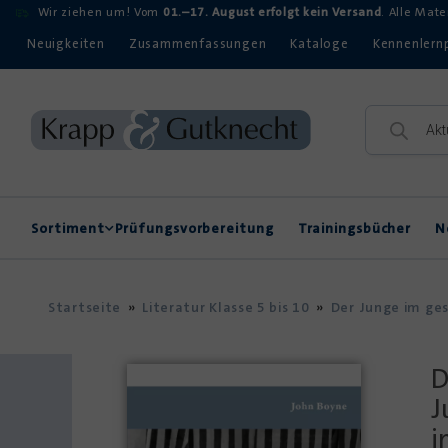
Wir ziehen um! Vom
01.–17. August erfolgt kein Versand
. Alle Mat
Neuigkeiten
Zusammenfassungen
Kataloge
Kennenlern
Sortiment
Prüfungsvorbereitung
Trainingsbücher
N
Rechtschreibung
Kompetenzerwerb
Startseite
»
Literatur Klasse 5 bis 10
»
Der Junge im ge
D
J
i