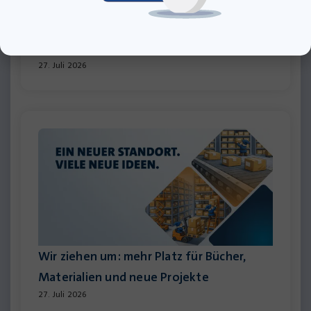
10 gute Gründe für das neue
Trainingsbuch zum Realschulabschluss
2027
27. Juli 2026
Wir ziehen um: mehr Platz für Bücher,
Materialien und neue Projekte
27. Juli 2026