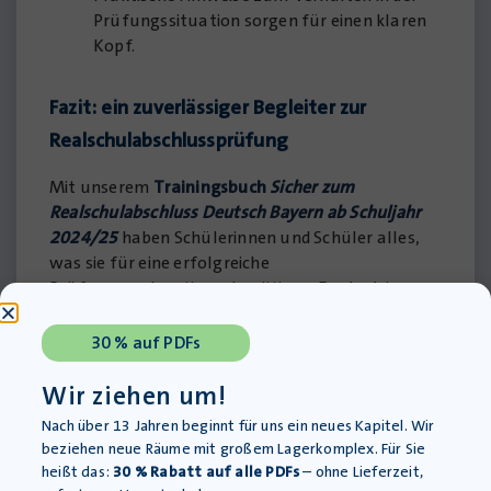
Prüfungssituation sorgen für einen klaren
Kopf.
Fazit: ein zuverlässiger Begleiter zur
Realschulabschlussprüfung
Mit unserem
Trainingsbuch
Sicher zum
Realschulabschluss Deutsch Bayern ab Schuljahr
2024/25
haben Schülerinnen und Schüler alles,
was sie für eine erfolgreiche
Prüfungsvorbereitung benötigen. Egal, ob im
Unterricht oder beim eigenständigen Lernen –
dieses Buch ist der ideale Begleiter auf dem Weg
30 % auf PDFs
zum erfolgreichen Realschulabschluss.
Wir ziehen um!
Nach über 13 Jahren beginnt für uns ein neues Kapitel. Wir
beziehen neue Räume mit großem Lagerkomplex. Für Sie
Bestellen Sie jetzt und starten
heißt das:
30 % Rabatt auf alle PDFs
– ohne Lieferzeit,