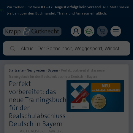
Wir ziehen um! Vom
01.–17. August erfolgt kein Versand
. Alle Materialien
bleiben über den Buchhandel, Thalia und Amazon erhältlich.
Startseite
»
Neuigkeiten
»
Bayern
»
Perfekt vorbereitet: das neue
Trainingsbuch für den Realschulabschluss Deutsch in Bayern
Perfekt
vorbereitet: das
neue Trainingsbuch
für den
Realschulabschluss
Deutsch in Bayern
AKTUALISIERT AM
17.