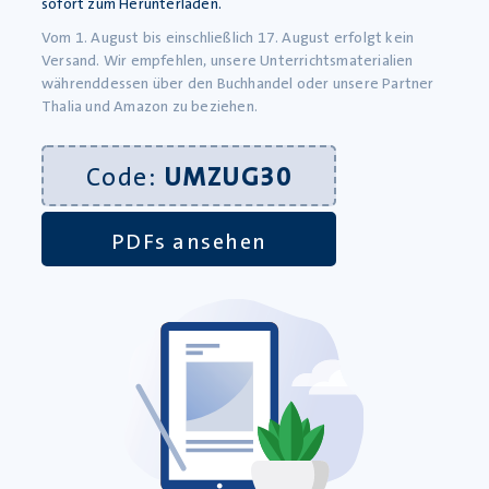
sofort zum Herunterladen.
Sie bestens vorbereitet in die
Vom 1. August bis einschließlich 17. August erfolgt kein
Prüfungszeit!
Versand. Wir empfehlen, unsere Unterrichtsmaterialien
währenddessen über den Buchhandel oder unsere Partner
Thalia und Amazon zu beziehen.
Code:
UMZUG30
PDFs ansehen
Weitere Neuigkeiten