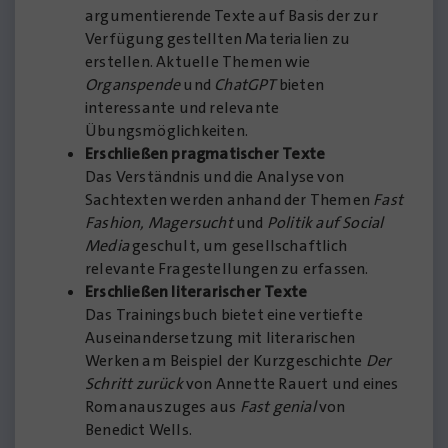
argumentierende Texte auf Basis der zur
Verfügung gestellten Materialien zu
erstellen. Aktuelle Themen wie
Organspende
und
ChatGPT
bieten
interessante und relevante
Übungsmöglichkeiten.
Erschließen pragmatischer Texte
Das Verständnis und die Analyse von
Sachtexten werden anhand der Themen
Fast
Fashion, Magersucht
und
Politik auf Social
Media
geschult, um gesellschaftlich
relevante Fragestellungen zu erfassen.
Erschließen literarischer Texte
Das Trainingsbuch bietet eine vertiefte
Auseinandersetzung mit literarischen
Werken am Beispiel der Kurzgeschichte
Der
Schritt zurück
von Annette Rauert und eines
Romanauszuges aus
Fast genial
von
Benedict Wells.