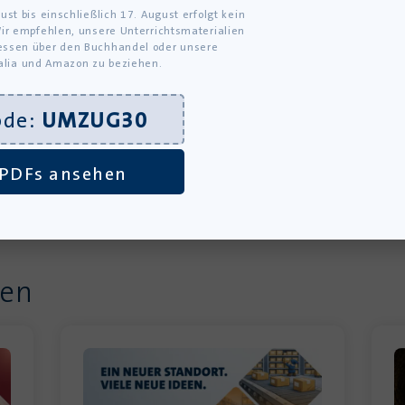
ust bis einschließlich 17. August erfolgt kein
ir empfehlen, unsere Unterrichtsmaterialien
ssen über den Buchhandel oder unsere
alia und Amazon zu beziehen.
ode:
UMZUG30
PDFs ansehen
ten