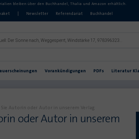
erialien bleiben über den Buchhandel, Thalia und Amazon erhältlich.
paket
|
Newsletter
Referendariat
Buchhandel
euerscheinungen
Vorankündigungen
PDFs
Literatur Kl
Inklusive Lektürearbeit
DVDs & Hörbücher
DaZ
Theater im Unterricht
Sie Autorin oder Autor in unserem Verlag
orin oder Autor in unserem