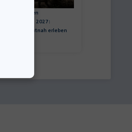
esungen zu den
flichtlektüren 2027:
eschichte hautnah erleben
1. Mai 2026