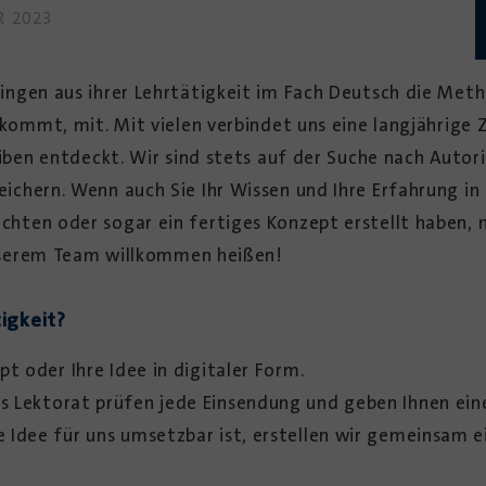
R 2023
ngen aus ihrer Lehrtätigkeit im Fach Deutsch die ­Meth
nkommt, mit. Mit vielen verbindet uns eine ­langjährig
eiben entdeckt. Wir sind stets auf der Suche nach Autor
eichern. Wenn auch Sie Ihr Wissen und Ihre Erfahrung i
ten oder sogar ein fertiges Konzept erstellt haben, m
­unserem Team willkommen heißen!
igkeit?
pt oder Ihre Idee in digitaler Form.
 Lektorat prüfen jede Einsendung und geben ­I­hnen ei
 Idee für uns umsetzbar ist, erstellen wir gemeinsam e