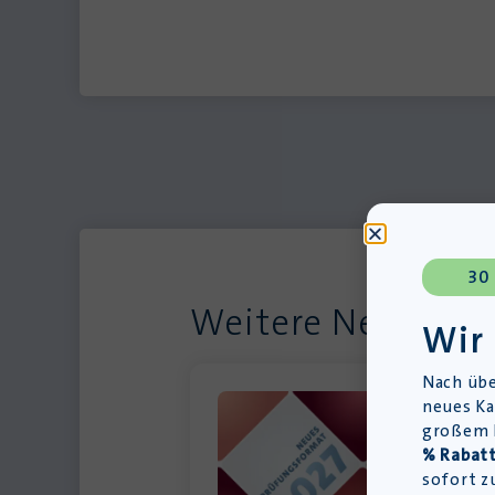
30
Weitere Neuigkei
Wir
Nach übe
neues Ka
großem L
% Rabatt
sofort z