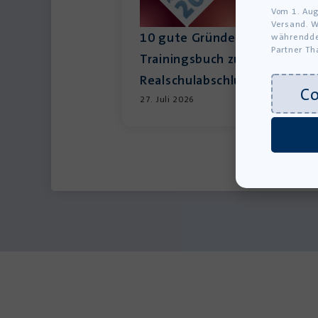
Vom 1. Aug
Versand. W
10 gute Gründe für das neue
währendde
Partner Th
Trainingsbuch zum
Realschulabschluss 2027
C
27. Juli 2026