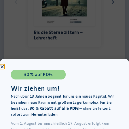
Bis die Sterne zittern –
Bis die 
Lehrerheft
Schüler
30 % auf PDFs
Wir ziehen um!
Nach über 13 Jahren beginnt für uns ein neues Kapitel. Wir
Keine Autoren gefunden.
beziehen neue Räume mit großem Lagerkomplex. Für Sie
heißt das:
30 % Rabatt auf alle PDFs
– ohne Lieferzeit,
sofort zum Herunterladen.
Vom 1. August bis einschließlich 17. August erfolgt kein
WEITERE ZUSAMMENFASSUNGEN