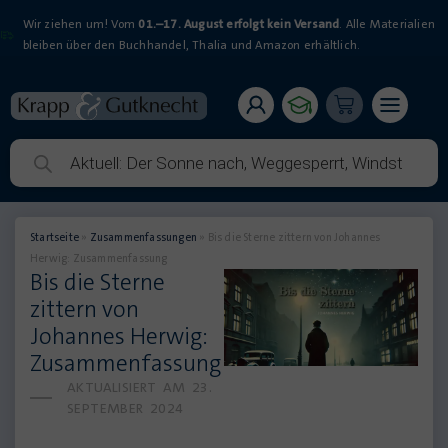
Wir ziehen um! Vom
01.–17. August erfolgt kein Versand
. Alle Materialien
bleiben über den Buchhandel, Thalia und Amazon erhältlich.
Startseite
»
Zusammenfassungen
»
Bis die Sterne zittern von Johannes
Herwig: Zusammenfassung
Bis die Sterne
zittern von
Johannes Herwig:
Zusammenfassung
AKTUALISIERT AM
23.
SEPTEMBER 2024