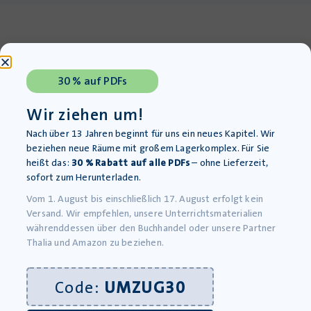
30 % auf PDFs
Wir ziehen um!
Mehr Raum für kreativen
Nach über 13 Jahren beginnt für uns ein neues Kapitel. Wir
Unterricht
beziehen neue Räume mit großem Lagerkomplex. Für Sie
Unsere Materialien finden Sie auch auf
heißt das:
30 % Rabatt auf alle PDFs
– ohne Lieferzeit,
diesen Plattformen:
sofort zum Herunterladen.
Vom 1. August bis einschließlich 17. August erfolgt kein
Versand. Wir empfehlen, unsere Unterrichtsmaterialien
währenddessen über den Buchhandel oder unsere Partner
Thalia und Amazon zu beziehen.
Code:
UMZUG30