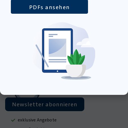
PDFs ansehen
Werkstatt für kreativen Unterricht
08395 93034
08395 93035
info@krapp-gutknecht.de
Sie erreichen unser Kundentelefon
Montag bis Freitag von 8:00 – 16:00 Uhr
Newsletter abonnieren
exklusive Angebote