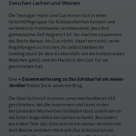
Zwischen Lachen und Weinen
Die Teenager Hazel und Gus lernen sich in einer
Selbsthilfegruppe für Krebspatienten kennen und
verlieben sich ineinander, wohlwissend, dass ihre
gemeinsame Zeit begrenzt ist. Sie machen zusammen
das Beste daraus, bis Gus stirbt. Hazel versucht, seine
Angehörigen zu trösten, ihr selbst bleiben ihr
Lieblingsbuch (in dem es ebenfalls um ein krebskrankes
Mädchen geht) und ein Nachruf, den Gus für sie
geschrieben hat.
Eine
» Zusammenfassung zu
Das Schicksal ist ein mieser
Verräter
finden Sie in unserem Blog.
Die Geschichte ist in einem unverwechselbaren Stil
geschrieben, der die Leserinnen und Leser in den
berührenden Momenten mitleiden lässt und ihnen im
nächsten Augenblick ein Lachen schenkt. Besonders
auch dem
Film
Das Schicksal ist ein mieser Verräter
von
Josh Boone
und dem
Hörbuch
Das Schicksal ist ein