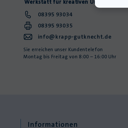
Werkstatt für kreativen Unterricht
08395 93034
08395 93035
info@krapp-gutknecht.de
Sie erreichen unser Kundentelefon
Montag bis Freitag von 8:00 – 16:00 Uhr
Informationen