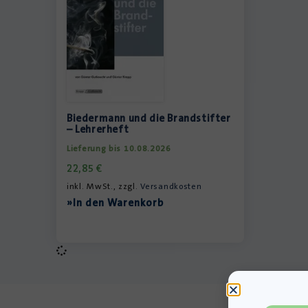
Biedermann und die Brandstifter
– Lehrerheft
Lieferung bis 10.08.2026
22,85
€
inkl. MwSt., zzgl.
Versandkosten
»In den Warenkorb