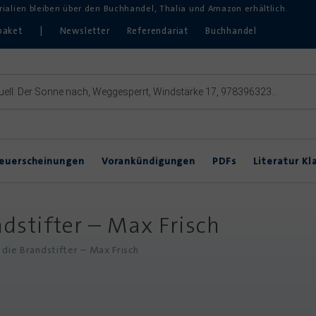
erialien bleiben über den Buchhandel, Thalia und Amazon erhältlich.
paket
|
Newsletter
Referendariat
Buchhandel
euerscheinungen
Vorankündigungen
PDFs
Literatur Kl
Inklusive Lektürearbeit
DVDs & Hörbücher
DaZ
dstifter – Max Frisch
Theater im Unterricht
die Brandstifter – Max Frisch