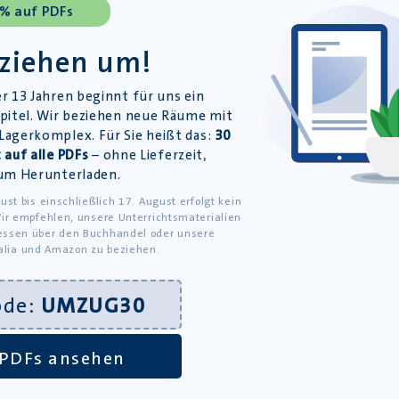
 % auf PDFs
 ziehen um!
r 13 Jahren beginnt für uns ein
pitel. Wir beziehen neue Räume mit
agerkomplex. Für Sie heißt das:
30
Unterricht
 auf alle PDFs
– ohne Lieferzeit,
um Herunterladen.
iesen Plattformen:
ust bis einschließlich 17. August erfolgt kein
ir empfehlen, unsere Unterrichtsmaterialien
ssen über den Buchhandel oder unsere
alia und Amazon zu beziehen.
ode:
UMZUG30
PDFs ansehen