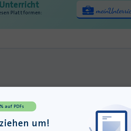
Unterricht
iesen Plattformen:
 % auf PDFs
 ziehen um!