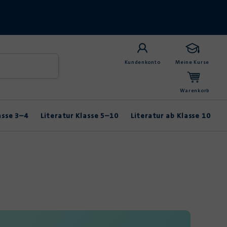
Kundenkonto
Meine Kurse
Warenkorb
asse 3–4
Literatur Klasse 5–10
Literatur ab Klasse 10
Anybook
Balladen & Lyrik
Fabeln & Märchen