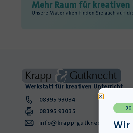
Mehr Raum für kreativen 
Unsere Materialien finden Sie auch auf d
Werkstatt für kreativen Unterricht
08395 93034
30
08395 93035
Wir
info@krapp-gutknecht.de