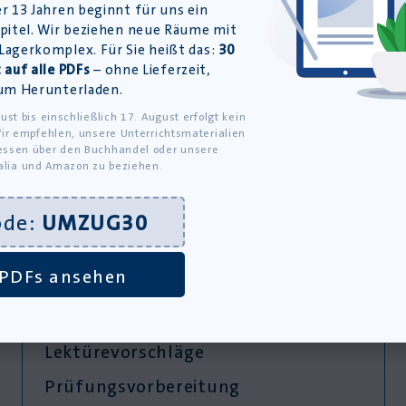
r 13 Jahren beginnt für uns ein
pitel. Wir beziehen neue Räume mit
agerkomplex. Für Sie heißt das:
30
 auf alle PDFs
– ohne Lieferzeit,
um Herunterladen.
ust bis einschließlich 17. August erfolgt kein
ir empfehlen, unsere Unterrichtsmaterialien
ssen über den Buchhandel oder unsere
alia und Amazon zu beziehen.
ode:
UMZUG30
Entdecken
PDFs ansehen
Neuigkeiten
Zusammenfassungen
Lektürevorschläge
Prüfungsvorbereitung