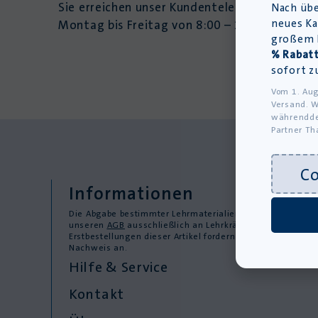
Sie erreichen unser Kundentelefon
Nach übe
neues Ka
Montag bis Freitag von 8:00 – 16:00 Uhr
großem L
% Rabatt
sofort z
Vom 1. Aug
Versand. W
währendde
Partner Th
C
Informationen
Die Abgabe bestimmter Lehrmaterialien erfolgt gemäß
unseren
AGB
ausschließlich an Lehrkräfte. Bei
Erstbestellungen dieser Artikel fordern wir einen
Nachweis an.
Hilfe & Service
Kontakt