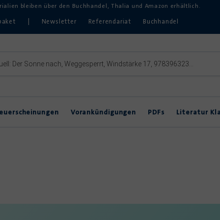
erialien bleiben über den Buchhandel, Thalia und Amazon erhältlich.
paket
|
Newsletter
Referendariat
Buchhandel
euerscheinungen
Vorankündigungen
PDFs
Literatur Kl
Inklusive Lektürearbeit
DVDs & Hörbücher
DaZ
Theater im Unterricht