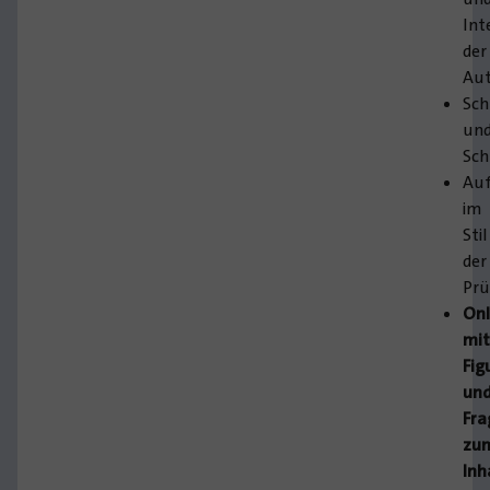
Int
der
Aut
Sch
un
Sch
Au
im
Stil
der
Pr
Onl
mi
Fig
un
Fra
zu
Inh