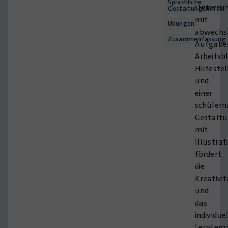
Sprachliche
Unterric
Gestaltungsmittel
mit
Übungen
abwechs
Zusammenfassung
Aufgabe
Arbeitsb
Hilfeste
und
einer
schüler
Gestalt
mit
Illustrat
fördert
die
Kreativit
und
das
individue
Lerntem