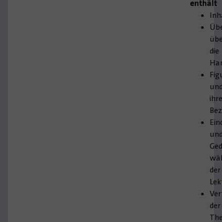
enthält
Inh
Übe
übe
die
Ha
Fig
un
ihr
Bez
Ein
un
Ge
wä
der
Lek
Ver
der
Th