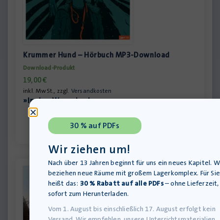
Krummer Hund – Hörbuch MP3-Download
Download-Produkt
19,00
€
inkl. MwSt., zzgl.
Versandkosten
»In den Warenkorb
30 % auf PDFs
Wir ziehen um!
Nach über 13 Jahren beginnt für uns ein neues Kapitel. W
beziehen neue Räume mit großem Lagerkomplex. Für Sie
heißt das:
30 % Rabatt auf alle PDFs
– ohne Lieferzeit,
sofort zum Herunterladen.
Vom 1. August bis einschließlich 17. August erfolgt kein
Versand. Wir empfehlen, unsere Unterrichtsmaterialien