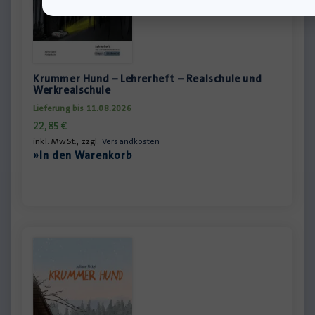
Krummer Hund – Lehrerheft – Realschule und
Werkrealschule
Lieferung bis 11.08.2026
22,85
€
inkl. MwSt., zzgl.
Versandkosten
»In den Warenkorb