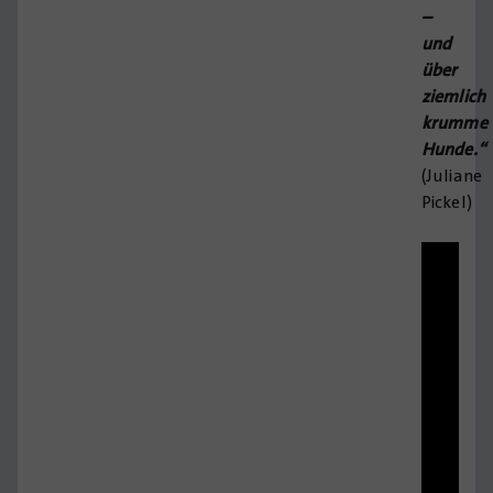
–
und
über
ziemlich
krumme
Hunde.“
(Juliane
Pickel)