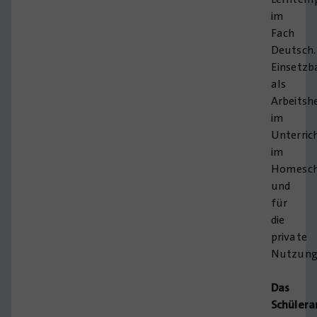
im
Fach
Deutsch.
Einsetzb
als
Arbeitsh
im
Unterric
im
Homesch
und
für
die
private
Nutzung
Das
Schülera