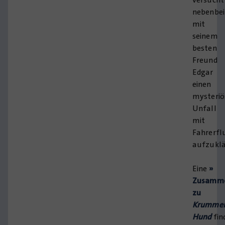
nebenbei
mit
seinem
besten
Freund
Edgar
einen
mysteriö
Unfall
mit
Fahrerfl
aufzuklä
Eine
»
Zusamme
zu
Krumme
Hund
fin