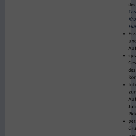
des
Ta
Kr
Hu
Erz
un
Au
spr
Ges
des
Ro
Inf
zur
Aut
Jul
Pic
per
Gr
un