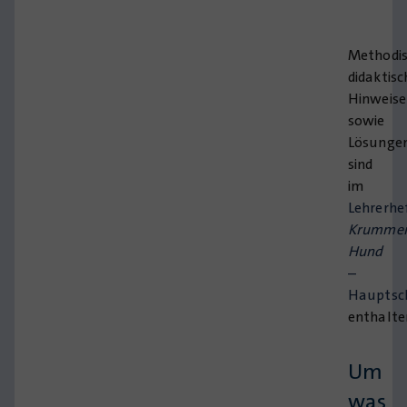
Methodis
didaktisc
Hinweise
sowie
Lösunge
sind
im
Lehrerhe
Krumme
Hund
–
Hauptsc
enthalte
Um
was