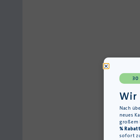
30
Wir
Nach übe
neues Ka
großem L
% Rabatt
sofort z