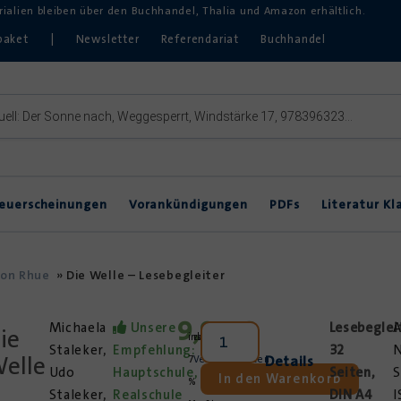
erialien bleiben über den Buchhandel, Thalia und Amazon erhältlich.
paket
|
Newsletter
Referendariat
Buchhandel
euerscheinungen
Vorankündigungen
PDFs
Literatur Kl
Inklusive Lektürearbeit
DVDs & Hörbücher
DaZ
ton Rhue
»
Die Welle – Lesebegleiter
Theater im Unterricht
9,95
€
Michaela
Unsere
Lesebeglei
A
ie
inkl.
zzgl.
Staleker,
Empfehlung:
32
N
elle
Details
7
Versandkosten
Udo
Hauptschule,
Seiten,
S
In den Warenkorb
%
Staleker,
Realschule
DIN A4
I