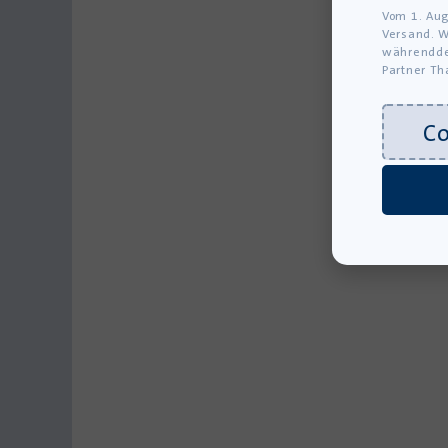
Vom 1. Aug
Versand. W
währendde
Partner Th
C