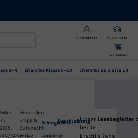
Kundenkonto
Meine Kurse
Warenkorb
asse 3–4
Literatur Klasse 5–10
Literatur ab Klasse 10
Anybook
Balladen & Lyrik
Fabeln & Märchen
ter
rtikel-
,
Unser
Lesebegleiter
b
r.:
Krapp &
Beschreibung
Schlagwörter
bei der
2069,
Gutknecht
Erschließung
SBN/EAN:
Verlag
Aufgaben