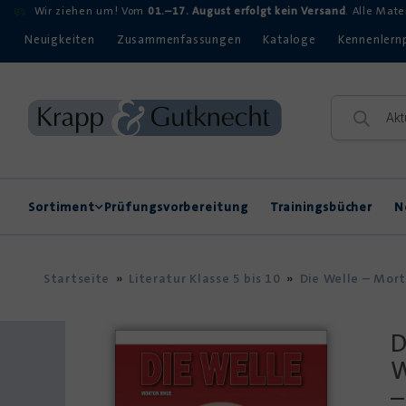
Wir ziehen um! Vom
01.–17. August erfolgt kein Versand
. Alle Mat
Neuigkeiten
Zusammenfassungen
Kataloge
Kennenlern
Sortiment
Prüfungsvorbereitung
Trainingsbücher
N
Rechtschreibung
Kompetenzerwerb
Startseite
»
Literatur Klasse 5 bis 10
»
Die Welle – Mor
D
W
–