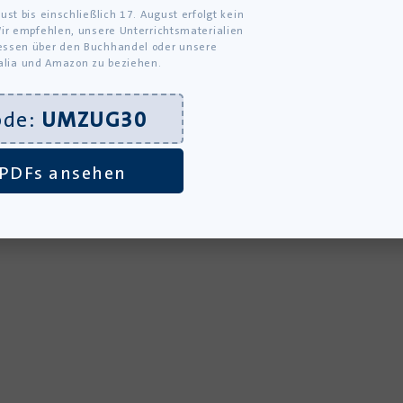
ust bis einschließlich 17. August erfolgt kein
ir empfehlen, unsere Unterrichtsmaterialien
ssen über den Buchhandel oder unsere
alia und Amazon zu beziehen.
ode:
UMZUG30
PDFs ansehen