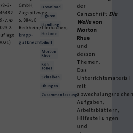
78-3-
GmbH,
der
Download
46482-
Zugspitzweg
Ganzschrift
Die
Figuren
9-7, ©
5, 88450
Welle
von
Handlung
025 2.
Berkheim/Illerbachen,
Morton
Historie
uflage
krapp-
Rhue
2021)
gutknecht.de
Inhalt
und
Morton
dessen
Rhue
Themen.
Ron
Jones
Das
Schreiben
Unterrichtsmaterial
mit
Übungen
abwechslungsreiche
Zusammenfassung
Aufgaben,
Arbeitsblättern,
Hilfestellungen
und