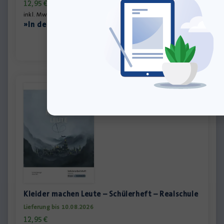
12,95
€
inkl. MwSt., zzgl.
Versandkosten
»In den Warenkorb
Kleider machen Leute – Schülerheft – Realschule
Lieferung bis 10.08.2026
12,95
€