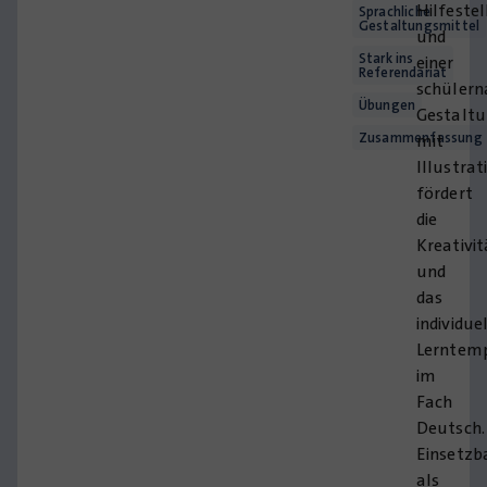
Hilfeste
Sprachliche
Gestaltungsmittel
und
Stark ins
einer
Referendariat
schüler
Übungen
Gestalt
Zusammenfassung
mit
Illustrat
fördert
die
Kreativit
und
das
individue
Lerntem
im
Fach
Deutsch.
Einsetzb
als