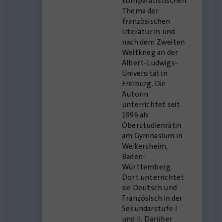
komparatistischen
Thema der
französischen
Literatur in und
nach dem Zweiten
Weltkrieg an der
Albert-Ludwigs-
Universität in
Freiburg. Die
Autorin
unterrichtet seit
1996 als
Oberstudienrätin
am Gymnasium in
Weikersheim,
Baden-
Württemberg.
Dort unterrichtet
sie Deutsch und
Französisch in der
Sekundarstufe I
und II. Darüber