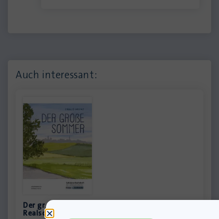
Auch interessant:
Der große Sommer – Schülerarbeitsheft –
Realschule und Werkrealschule