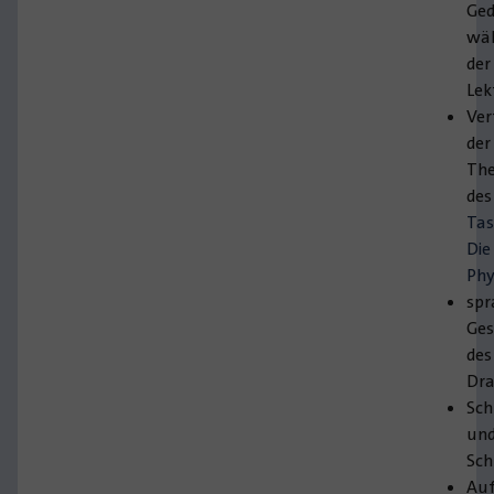
Ge
wä
der
Lek
Ver
der
Th
des
Ta
Die
Phy
spr
Ges
des
Dr
Sch
un
Sch
Au