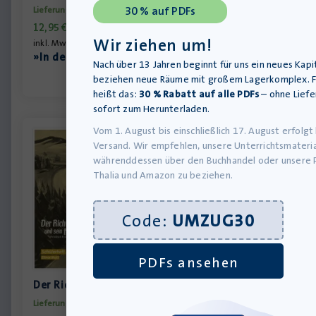
30 % auf PDFs
Lieferung bis 10.08.2026
12,95
€
Wir ziehen um!
inkl. MwSt., zzgl.
Versandkosten
»In den Warenkorb
Nach über 13 Jahren beginnt für uns ein neues Kapit
beziehen neue Räume mit großem Lagerkomplex. F
heißt das:
30 % Rabatt auf alle PDFs
– ohne Liefe
sofort zum Herunterladen.
Vom 1. August bis einschließlich 17. August erfolgt
Versand. Wir empfehlen, unsere Unterrichtsmateria
währenddessen über den Buchhandel oder unsere 
Thalia und Amazon zu beziehen.
Code:
UMZUG30
PDFs ansehen
Der Richter und sein Henker – Schülerheft
Lieferung bis 10.08.2026