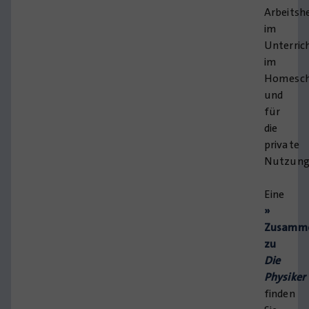
Arbeitsh
im
Unterric
im
Homesch
und
für
die
private
Nutzung
Eine
»
Zusamme
zu
Die
Physiker
finden