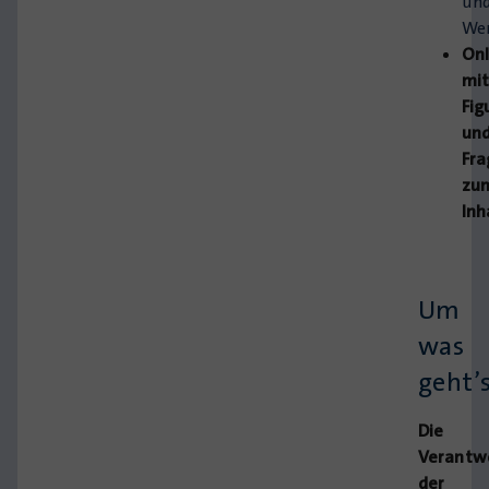
un
Wer
Onl
mi
Fig
un
Fra
zu
Inh
Um
was
geht’
Die
Verantw
der