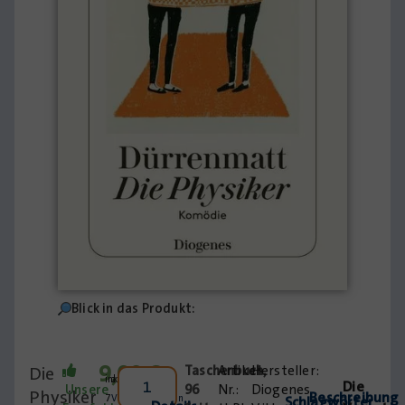
Blick in das Produkt:
9,00
€
Die
Taschenbuch
Artikel-
,
inkl.
zzgl.
Die
Unsere
96
Nr.:
Diogenes
Physiker
Beschreibung
7
Versandkosten
Schlagwörter