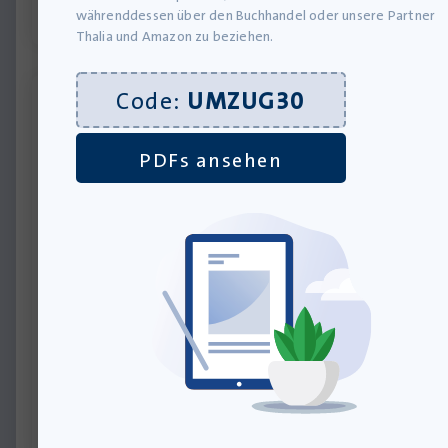
währenddessen über den Buchhandel oder unsere Partner
Thalia und Amazon zu beziehen.
Code:
UMZUG30
PDFs ansehen
Der Verdacht – Taschenbuch
Lieferung bis 12.08.2026
11,00
€
inkl. MwSt., zzgl.
Versandkosten
»In den Warenkorb