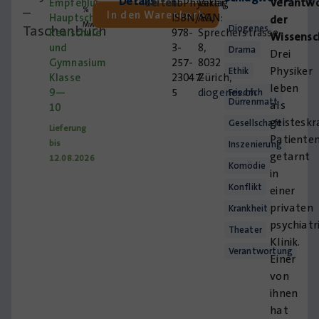
Details
Verantw
Empfehlung:
Seiten
tbPhysiker,
Verlag
–
%
In den Warenkorb
Hauptschule,
ISBN/EAN:
AG,
der
MwSt.
Taschenbuch
Diogenes
Realschule
978-
Sprecherstrasse
Wissensc
und
3-
8,
Drama
Drei
Gymnasium
257-
8032
Physiker
Ethik
Klasse
23047-
Zürich,
leben
9—
5
diogenes.ch
Friedrich
Dürrenmatt
als
10
geistesk
Gesellschaft
Lieferung
Patiente
bis
Inszenierung
getarnt
12.08.2026
Komödie
in
Konflikt
einer
privaten
Krankheit
psychiatr
Theater
Klinik.
Verantwortung
Einer
von
ihnen
hat