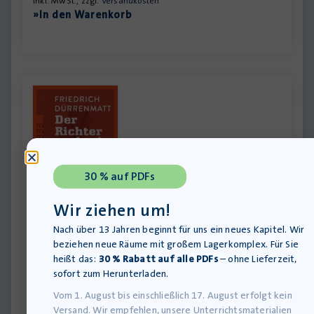
inkl. MwSt., zzgl.
Versandkosten
»In den Warenkorb
30 % auf PDFs
Wir ziehen um!
Nach über 13 Jahren beginnt für uns ein neues Kapitel. Wir
Der Richter und sein Henker – Taschenbuch
beziehen neue Räume mit großem Lagerkomplex. Für Sie
heißt das:
30 % Rabatt auf alle PDFs
– ohne Lieferzeit,
Lieferung bis 12.08.2026
sofort zum Herunterladen.
12,00
€
inkl. MwSt., zzgl.
Versandkosten
Vom 1. August bis einschließlich 17. August erfolgt kein
»In den Warenkorb
Versand. Wir empfehlen, unsere Unterrichtsmaterialien