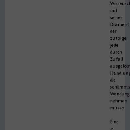
Wissensc
mit
seiner
Dramenth
der
zufolge
jede
durch
Zufall
ausgelös
Handlun
die
schlimms
Wendung
nehmen
müsse.
Eine
»