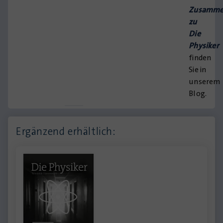
Zusamme
zu
Die
Physiker
finden
Sie in
unserem
Blog.
Ergänzend erhältlich: