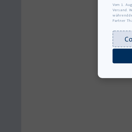
Vom 1. Aug
Versand. W
währendde
Partner Th
C