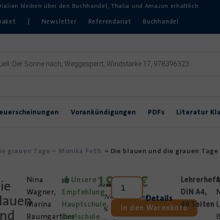
erialien bleiben über den Buchhandel, Thalia und Amazon erhältlich.
paket
|
Newsletter
Referendariat
Buchhandel
euerscheinungen
Vorankündigungen
PDFs
Literatur Kl
Inklusive Lektürearbeit
DVDs & Hörbücher
DaZ
die grauen Tage – Monika Feth
»
Die blauen und die grauen Tage
Theater im Unterricht
19,85
€
Nina
Unsere
Lehrerheft
A
ie
inkl.
zzgl.
Wagner,
Empfehlung:
DIN A4,
N
lauen
Details
7
Versandkosten
Marina
Hauptschule,
48 Seiten
L
In den Warenkorb
%
nd
Baumgartner
Realschule