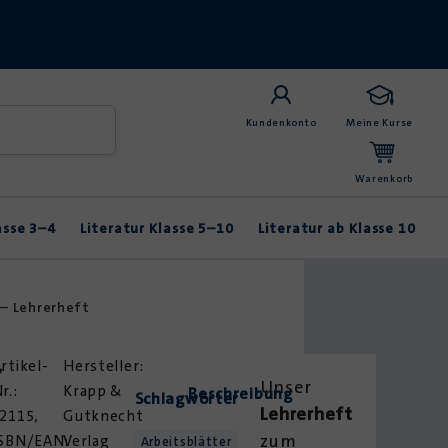
Kundenkonto
Meine Kurse
Warenkorb
asse 3–4
Literatur Klasse 5–10
Literatur ab Klasse 10
Anybook
Balladen & Lyrik
Fabeln & Märchen
 – Lehrerheft
rtikel-
,
Unser
r.:
Krapp &
Beschreibung
Schlagwörter
Lehrerheft
2115,
Gutknecht
zum
ISBN/EAN:
Verlag
Arbeitsblätter