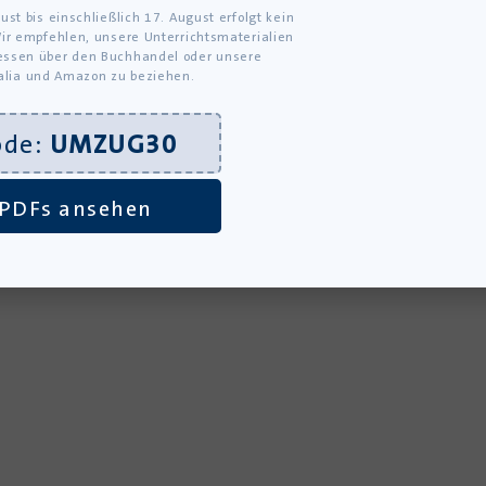
ust bis einschließlich 17. August erfolgt kein
ir empfehlen, unsere Unterrichtsmaterialien
ssen über den Buchhandel oder unsere
alia und Amazon zu beziehen.
ode:
UMZUG30
PDFs ansehen