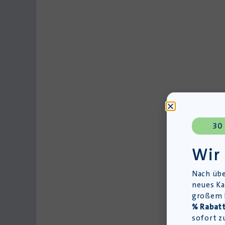
30
Wir
Nach übe
neues Ka
großem L
% Rabatt
sofort z