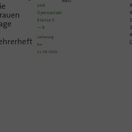
MwSt.
ie
und
9
rauen
Gymnasium
Klasse 5
1
age
—6
2
Lieferung
ehrerheft
(
bis
11.08.2026