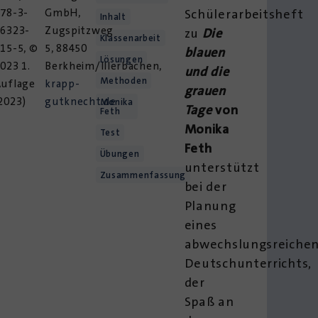
78-3-
GmbH,
Schülerarbeitsheft
Inhalt
96323-
Zugspitzweg
zu
Die
Klassenarbeit
15-5, ©
5, 88450
blauen
Lösungen
023 1.
Berkheim/Illerbachen,
und die
Methoden
Auflage
krapp-
grauen
2023)
gutknecht.de
Monika
Tage
von
Feth
Monika
Test
Feth
Übungen
unterstützt
Zusammenfassung
bei der
Planung
eines
abwechslungsreiche
Deutschunterrichts,
der
Spaß an