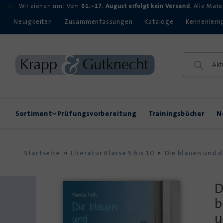
Wir ziehen um! Vom
01.–17. August erfolgt kein Versand
. Alle Mat
Neuigkeiten
Zusammenfassungen
Kataloge
Kennenlern
Sortiment
Prüfungsvorbereitung
Trainingsbücher
N
Rechtschreibung
Kompetenzerwerb
Startseite
»
Literatur Klasse 5 bis 10
»
Die blauen und 
D
b
u